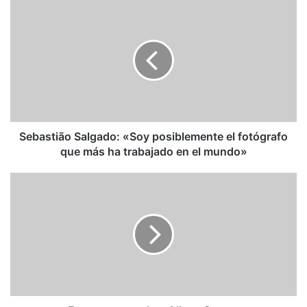
Sebastião
Salgado:
«Soy
posiblemente
el
fotógrafo
que
más
ha
trabajado
Sebastião Salgado: «Soy posiblemente el fotógrafo
en
que más ha trabajado en el mundo»
el
mundo»
Frases
semanales:
Albert
Camus