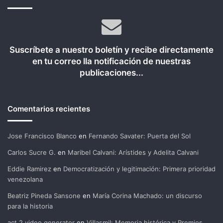
Suscríbete a nuestro boletín y recibe directamente
en tu correo lla notificación de nuestras
publicaciones...
Comentarios recientes
Jose Francisco Blanco
en
Fernando Savater: Puerta del Sol
Carlos Sucre G.
en
Maribel Calvani: Arístides y Adelita Calvani
Eddie Ramirez
en
Democratización y legitimación: Primera prioridad
venezolana
Beatriz Pineda Sansone
en
María Corina Machado: un discurso
para la historia
act 2 video generator
en
Villasmil: Memoria histórica y Premios