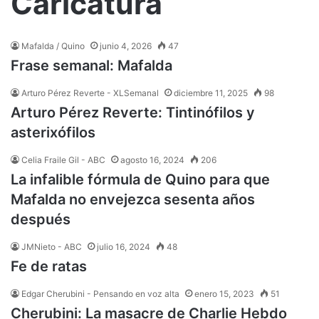
Caricatura
Mafalda / Quino
junio 4, 2026
47
Frase semanal: Mafalda
Arturo Pérez Reverte - XLSemanal
diciembre 11, 2025
98
Arturo Pérez Reverte: Tintinófilos y
asterixófilos
Celia Fraile Gil - ABC
agosto 16, 2024
206
La infalible fórmula de Quino para que
Mafalda no envejezca sesenta años
después
JMNieto - ABC
julio 16, 2024
48
Fe de ratas
Edgar Cherubini - Pensando en voz alta
enero 15, 2023
51
Cherubini: La masacre de Charlie Hebdo