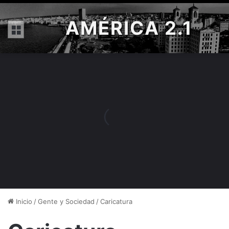
AMÉRICA 2.1
Menú
Inicio
/
Gente y Sociedad
/
Caricatura