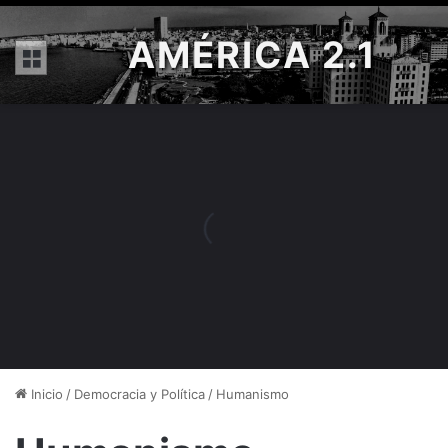
AMÉRICA 2.1
Menú
Inicio
/
Democracia y Política
/
Humanismo