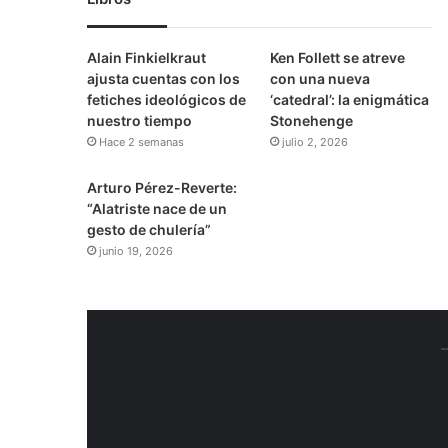
Alain Finkielkraut
Ken Follett se atreve
ajusta cuentas con los
con una nueva
fetiches ideológicos de
‘catedral’: la enigmática
nuestro tiempo
Stonehenge
Hace 2 semanas
julio 2, 2026
Arturo Pérez-Reverte:
“Alatriste nace de un
gesto de chulería”
junio 19, 2026