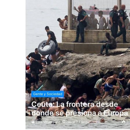
Gente y Sociedad
Ceuta: La frontera desde
donde se presiona a Europa
Luis Velásquez
Hace 33 segundos
1