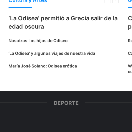
Cultura y Artes
G
anterior
siguiente
‘La Odisea’ permitió a Grecia salir de la
C
edad oscura
p
Nosotros, los hijos de Odiseo
Ro
‘La Odisea’ y algunos viajes de nuestra vida
C
María José Solano: Odisea erótica
W
c
DEPORTE