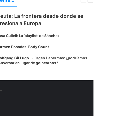
ente...
anterior
siguiente
euta: La frontera desde donde se
resiona a Europa
sa Cullell: La ‘playlist’ de Sánchez
armen Posadas: Body Count
olfgang Gil Lugo – Jürgen Habermas: ¿podríamos
onversar en lugar de golpearnos?