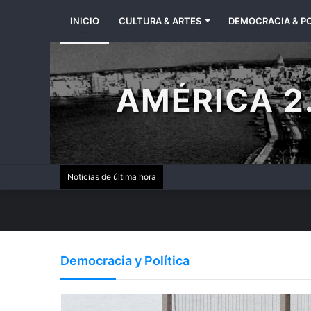
INICIO
CULTURA & ARTES
DEMOCRACIA & PO
AMÉRICA 2.
Noticias de última hora
Ceuta: La frontera des
Taiwán necesita otra e
Maite Rico: El Rey da l
Brasil: el desgaste de 
Democracia y Política