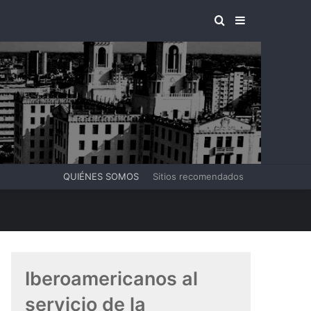
BUSCAR
BARRA
POR
LATERAL
QUIÉNES SOMOS
Sitios recomendados
puta presidencial
Iberoamericanos al
servicio de la