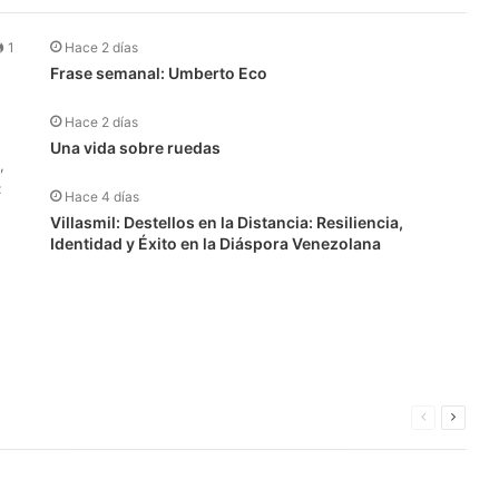
anterior
siguien
1
Hace 2 días
Frase semanal: Umberto Eco
Hace 2 días
Una vida sobre ruedas
,
:
Hace 4 días
Villasmil: Destellos en la Distancia: Resiliencia,
Identidad y Éxito en la Diáspora Venezolana
Página
Página
anterior
siguien