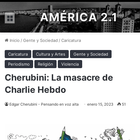
AMÉRICA 2.1
Menú
Inicio
/
Gente y Sociedad
/
Caricatura
Caricatura
Cultura y Artes
Gente y Sociedad
Periodismo
Religión
Violencia
Cherubini: La masacre de
Charlie Hebdo
Edgar Cherubini - Pensando en voz alta
enero 15, 2023
51