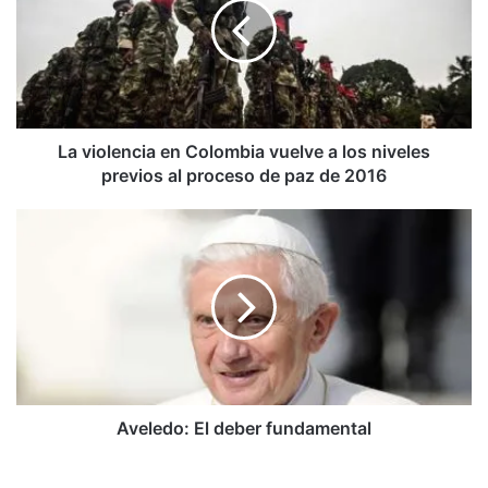
Colombia
vuelve
a
los
niveles
previos
al
La violencia en Colombia vuelve a los niveles
proceso
previos al proceso de paz de 2016
de
paz
Aveledo:
de
El
2016
deber
fundamental
Aveledo: El deber fundamental