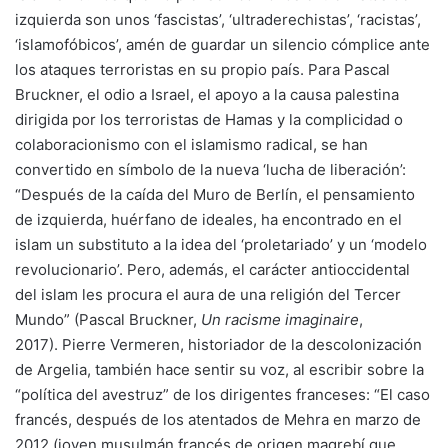
izquierda son unos ‘fascistas’, ‘ultraderechistas’, ‘racistas’,
‘islamofóbicos’, amén de guardar un silencio cómplice ante
los ataques terroristas en su propio país. Para Pascal
Bruckner, el odio a Israel, el apoyo a la causa palestina
dirigida por los terroristas de Hamas y la complicidad o
colaboracionismo con el islamismo radical, se han
convertido en símbolo de la nueva ‘lucha de liberación’:
“Después de la caída del Muro de Berlín, el pensamiento
de izquierda, huérfano de ideales, ha encontrado en el
islam un substituto a la idea del ‘proletariado’ y un ‘modelo
revolucionario’. Pero, además, el carácter antioccidental
del islam les procura el aura de una religión del Tercer
Mundo” (Pascal Bruckner,
Un racisme imaginaire
,
2017). Pierre Vermeren, historiador de la descolonización
de Argelia, también hace sentir su voz, al escribir sobre la
“política del avestruz” de los dirigentes franceses: “El caso
francés, después de los atentados de Mehra en marzo de
2012 (joven musulmán francés de origen magrebí que