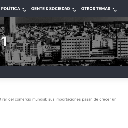
 POLÍTICA
GENTE & SOCIEDAD
OTROS TEMAS
1
 tirar del comercio mundial: sus importaciones pasan de crecer un