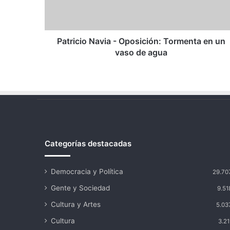
un
vaso
de
agua
Patricio Navia - Oposición: Tormenta en un
vaso de agua
Categorías destacadas
Democracia y Política
29.70
Gente y Sociedad
9.51
Cultura y Artes
5.03
Cultura
3.21