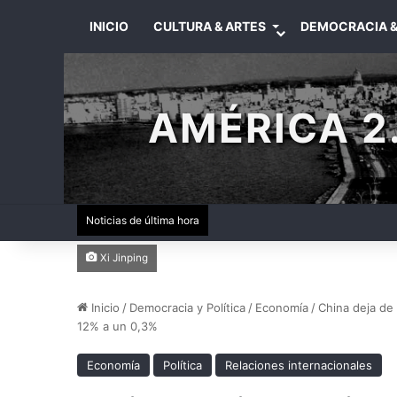
INICIO
CULTURA & ARTES
DEMOCRACIA &
AMÉRICA 2.
Noticias de última hora
Xi Jinping
Inicio
/
Democracia y Política
/
Economía
/
China deja de
12% a un 0,3%
Economía
Política
Relaciones internacionales