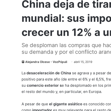
China deja de tira
mundial: sus imp
crecer un 12% a 
Se desploman las compras que hace 
su demanda y por el conflicto aran
Alejandra Olcese - VozPópuli
abril 15, 2019
La
desaceleración de China
se agrava y a pesar de
positivo para este año (de entre el 6% y el 6,5%, fr
su
comercio exterior s
e ha desplomado en los prim
el resto del mundo y, en particular, en Europa.
A pesar de que
el gigante asiático
es conocido com
como
importador
es muy relevante para el resto d