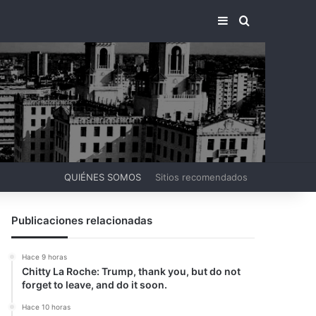
BARRA LATERA
BUSCAR PO
QUIÉNES SOMOS
Sitios recomendados
Publicaciones relacionadas
Hace 9 horas
Chitty La Roche: Trump, thank you, but do not
forget to leave, and do it soon.
Hace 10 horas