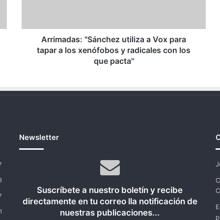
tapar
a
los
xenófobos
Arrimadas: "Sánchez utiliza a Vox para
y
tapar a los xenófobos y radicales con los
radicales
que pacta"
con
los
que
pacta"
Newsletter
C
J
7
C
8
Suscríbete a nuestro boletín y recibe
C
7
directamente en tu correo lla notificación de
E
nuestras publicaciones...
1
p