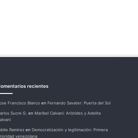
omentarios recientes
ose Francisco Blanco
en
Fernando Savater: Puerta del Sol
arlos Sucre G.
en
Maribel Calvani: Arístides y Adelita
alvani
ddie Ramirez
en
Democratización y legitimación: Primera
rioridad venezolana