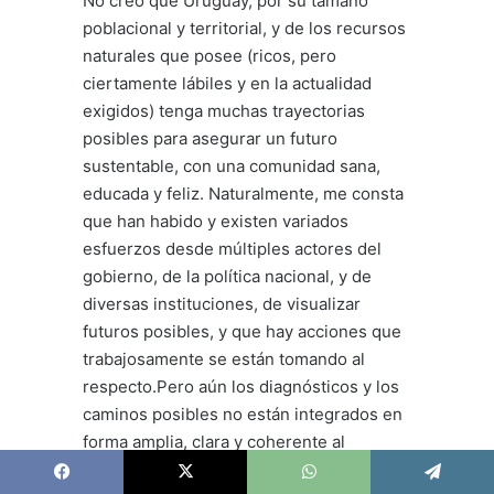
No creo que Uruguay, por su tamaño
poblacional y territorial, y de los recursos
naturales que posee (ricos, pero
ciertamente lábiles y en la actualidad
exigidos) tenga muchas trayectorias
posibles para asegurar un futuro
sustentable, con una comunidad sana,
educada y feliz. Naturalmente, me consta
que han habido y existen variados
esfuerzos desde múltiples actores del
gobierno, de la política nacional, y de
diversas instituciones, de visualizar
futuros posibles, y que hay acciones que
trabajosamente se están tomando al
respecto.Pero aún los diagnósticos y los
caminos posibles no están integrados en
forma amplia, clara y coherente al
quehacer y debate nacionales. Más
Facebook
X
WhatsApp
Telegram