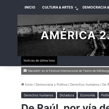
INICIO
CULTURA & ARTES
DEMOCRACIA &
AMÉRICA 2.
Noticias de última hora
'Macbeth' en el Festival Internacional de Teatro de Edinburg
Inicio
/
Democracia y Política
/
Derechos humanos
/
De R
Derechos humanos
Dictadura
Economía
Polít
De Raúl, por vía 