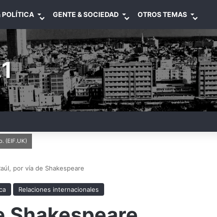
 POLÍTICA
GENTE & SOCIEDAD
OTROS TEMAS
1
o. (EIF.UK)
aúl, por vía de Shakespeare
ica
Relaciones internacionales
de Shakespeare