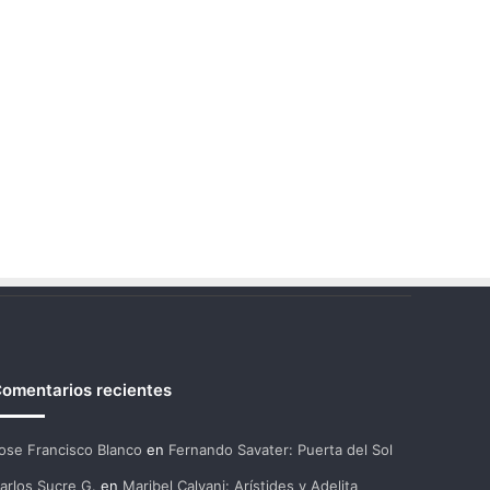
omentarios recientes
ose Francisco Blanco
en
Fernando Savater: Puerta del Sol
arlos Sucre G.
en
Maribel Calvani: Arístides y Adelita