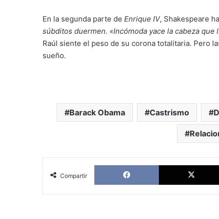
En la segunda parte de
Enrique IV
, Shakespeare h
súbditos duermen. «Incómoda yace la cabeza que l
Raúl siente el peso de su corona totalitaria. Pero 
sueño.
Barack Obama
Castrismo
D
Relaci
Facebook
Compartir