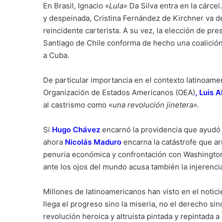
En Brasil, Ignacio «
Lula»
Da Silva entra en la cárce
y despeinada, Cristina Fernández de Kirchner va 
reincidente carterista. A su vez, la elección de pr
Santiago de Chile conforma de hecho una coalició
a Cuba.
De particular importancia en el contexto latinoamer
Organización de Estados Americanos (OEA)
,
Luis 
al castrismo como «
una revolución jinetera».
Si
Hugo Chávez
encarnó la providencia que ayudó a
ahora
Nicolás Maduro
encarna la catástrofe que arr
penuria económica y confrontación con Washington
ante los ojos del mundo acusa también la injerencia
Millones de latinoamericanos han visto en el notic
llega el progreso sino la miseria, no el derecho sin
revolución heroica y altruista pintada y repintada a