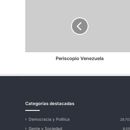
Periscopio
Venezuela
Periscopio Venezuela
Categorías destacadas
Democracia y Política
29.70
Gente y Sociedad
9.51