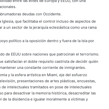
ilidad entre las elites de Europa y EEUU, con una
acionales.
 abrumadoras deudas con Occidente.
Iglesia, que facilitaba el control incluso de aspectos de
r a un sector de la jerarquía eclesiástica como una rama
yo político a la oposición dentro y fuera de la Isla por
tado de EEUU sobre naciones que patrocinan el terrorismo.
e satisfacían el doble requisito castrista de decidir quién
a mantener una constante corriente de inmigrantes.
emia y la esfera artística en Miami, eje del esfuerzo
a televisión, presentaciones de artes plásticas, encuestas,
 de intelectuales tramitados en pose de intelectuales
so para desactivar la memoria histórica, desacreditar las
pel de la disidencia e igualar moralmente a víctimas y