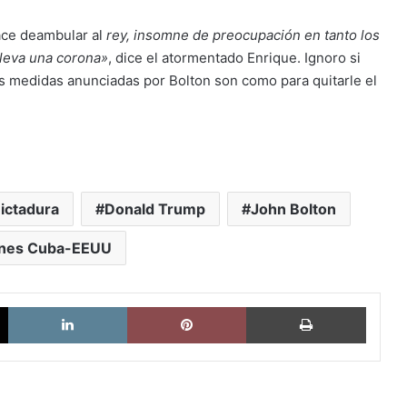
ace deambular al
rey, insomne de preocupación en tanto los
leva una corona»
, dice el atormentado Enrique. Ignoro si
las medidas anunciadas por Bolton son como para quitarle el
ictadura
Donald Trump
John Bolton
ones Cuba-EEUU
X
LinkedIn
Pinterest
Imprimi