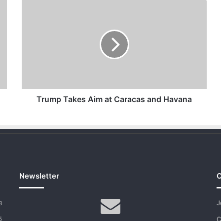
Trump
Takes
Aim
at
Caracas
and
Havana
Trump Takes Aim at Caracas and Havana
Newsletter
C
J
3
C
5