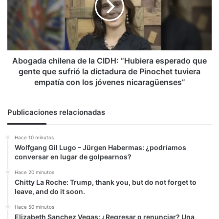
CIDH:
“Hubiera
esperado
que
gente
que
Abogada chilena de la CIDH: “Hubiera esperado que
sufrió
gente que sufrió la dictadura de Pinochet tuviera
la
empatía con los jóvenes nicaragüenses”
dictadura
de
Pinochet
Publicaciones relacionadas
tuviera
empatía
Hace 10 minutos
con
Wolfgang Gil Lugo – Jürgen Habermas: ¿podríamos
los
conversar en lugar de golpearnos?
jóvenes
nicaragüenses”
Hace 20 minutos
Chitty La Roche: Trump, thank you, but do not forget to
leave, and do it soon.
Hace 50 minutos
Elizabeth Sanchez Vegas: ¿Regresar o renunciar? Una