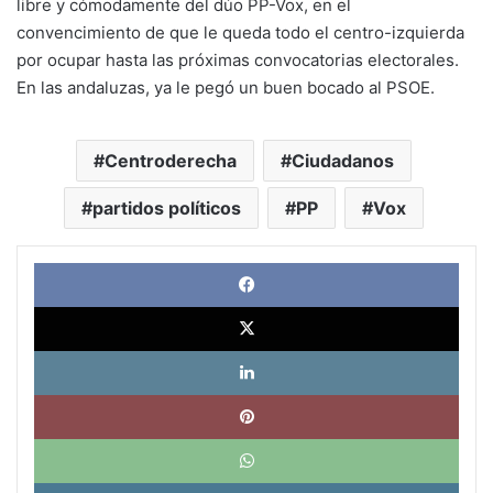
libre y cómodamente del dúo PP-Vox, en el
convencimiento de que le queda todo el centro-izquierda
por ocupar hasta las próximas convocatorias electorales.
En las andaluzas, ya le pegó un buen bocado al PSOE.
Centroderecha
Ciudadanos
partidos políticos
PP
Vox
Face
X
Link
Pinte
What
Tele