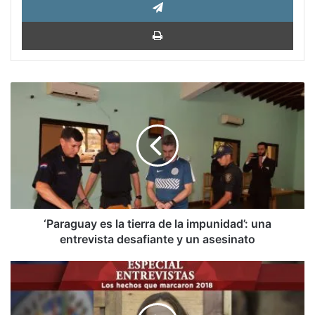
Impri
‘Paraguay
es
la
tierra
de
la
impunidad’:
una
entrevista
desafiante
‘Paraguay es la tierra de la impunidad’: una
y
entrevista desafiante y un asesinato
un
asesinato
Abogada
chilena
de
la