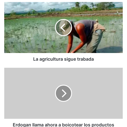
La
agricultura
sigue
trabada
La agricultura sigue trabada
Erdogan
llama
ahora
a
boicotear
los
productos
franceses
por
su
Erdogan llama ahora a boicotear los productos