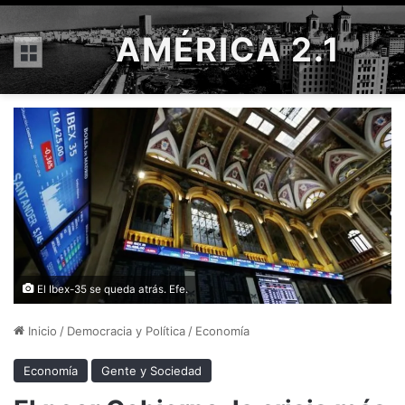
AMÉRICA 2.1
Menú
El Ibex-35 se queda atrás. Efe.
Inicio
/
Democracia y Política
/
Economía
Economía
Gente y Sociedad