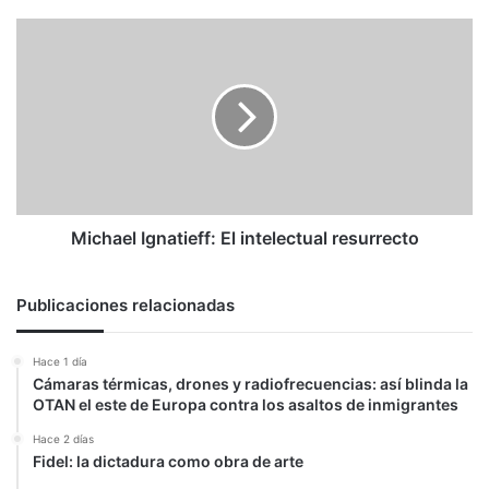
Michael
Ignatieff:
El
intelectual
resurrecto
Michael Ignatieff: El intelectual resurrecto
Publicaciones relacionadas
Hace 1 día
Cámaras térmicas, drones y radiofrecuencias: así blinda la
OTAN el este de Europa contra los asaltos de inmigrantes
Hace 2 días
Fidel: la dictadura como obra de arte