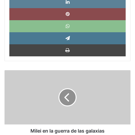
Pinte
What
Tele
Impri
Milei
en
la
guerra
de
las
galaxias
Milei en la guerra de las galaxias