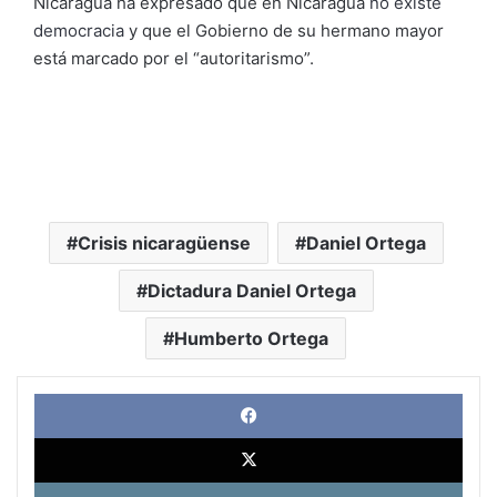
Nicaragua ha expresado que en Nicaragua
no existe
democracia
y que el Gobierno de su hermano mayor
está marcado por el “autoritarismo”.
Crisis nicaragüense
Daniel Ortega
Dictadura Daniel Ortega
Humberto Ortega
Face
X
Link