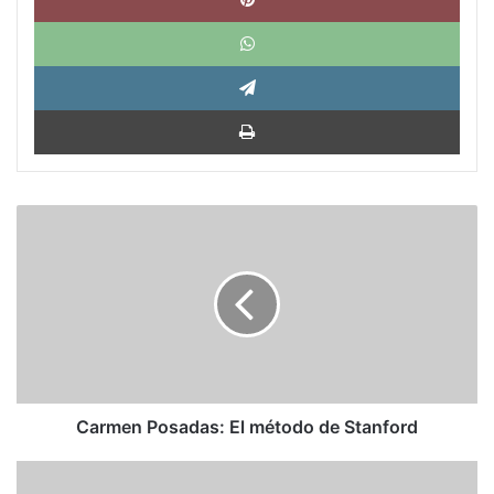
What
Tele
Impri
Carmen
Posadas:
El
método
de
Stanford
Carmen Posadas: El método de Stanford
Ortega
se