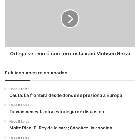
reunió
con
terrorista
iraní
Mohsen
Rezai
Ortega se reunió con terrorista iraní Mohsen Rezai
Publicaciones relacionadas
Hace 7 horas
Ceuta: La frontera desde donde se presiona a Europa
Hace 8 horas
Taiwán necesita otra estrategia de disuasión
Hace 8 horas
Maite Rico: El Rey da la cara; Sánchez, la espalda
Hace 8 horas