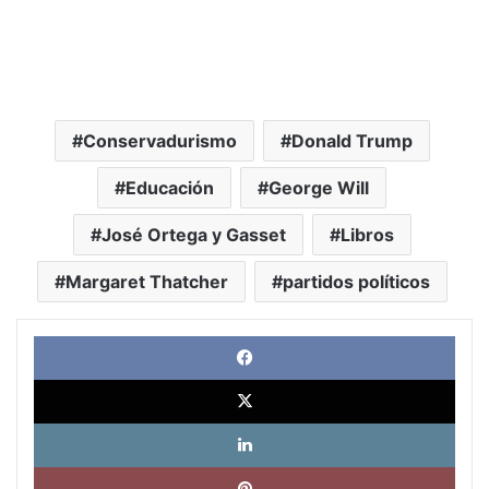
Conservadurismo
Donald Trump
Educación
George Will
José Ortega y Gasset
Libros
Margaret Thatcher
partidos políticos
Face
X
Link
Pinte