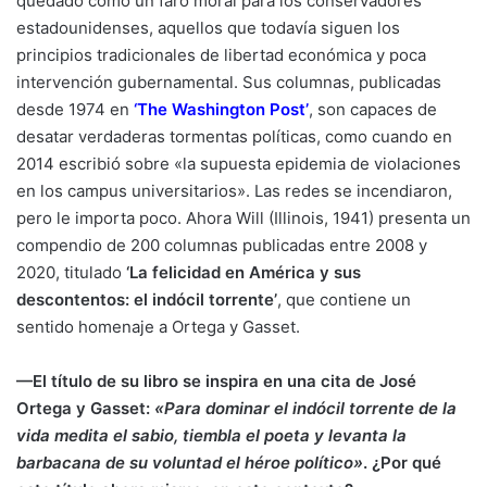
quedado como un faro moral para los conservadores
estadounidenses, aquellos que todavía siguen los
principios tradicionales de libertad económica y poca
intervención gubernamental. Sus columnas, publicadas
desde 1974 en
‘The Washington Post’
,
son capaces de
desatar verdaderas tormentas políticas, como cuando en
2014 escribió sobre «la supuesta epidemia de violaciones
en los campus universitarios». Las redes se incendiaron,
pero le importa poco. Ahora Will (Illinois, 1941) presenta un
compendio de 200 columnas publicadas entre 2008 y
2020, titulado
‘La felicidad en América y sus
descontentos: el indócil torrente’
, que contiene un
sentido homenaje a Ortega y Gasset.
—El título de su libro se inspira en una cita de
José
Ortega y Gasset:
«Para dominar el indócil torrente de la
vida medita el sabio, tiembla el poeta y levanta la
barbacana de su voluntad el héroe político»
. ¿Por qué