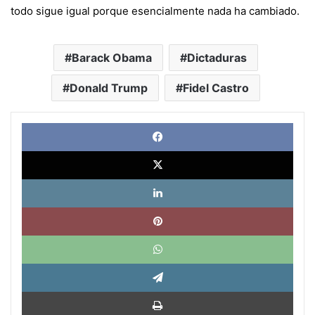
todo sigue igual porque esencialmente nada ha cambiado.
Barack Obama
Dictaduras
Donald Trump
Fidel Castro
Face
X
Link
Pinte
What
Tele
Impri