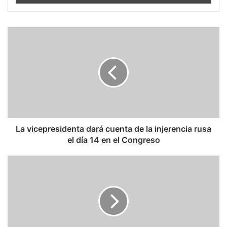
La
vicepresidenta
dará
cuenta
de
la
injerencia
rusa
el
día
La vicepresidenta dará cuenta de la injerencia rusa
14
el día 14 en el Congreso
en
el
Hernando
Congreso
Gómez
Buendía:
Aquí
no
va
a