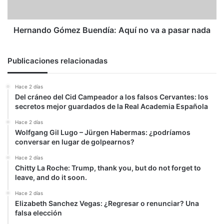
pasar
nada
Hernando Gómez Buendía: Aquí no va a pasar nada
Publicaciones relacionadas
Hace 2 días
Del cráneo del Cid Campeador a los falsos Cervantes: los
secretos mejor guardados de la Real Academia Española
Hace 2 días
Wolfgang Gil Lugo – Jürgen Habermas: ¿podríamos
conversar en lugar de golpearnos?
Hace 2 días
Chitty La Roche: Trump, thank you, but do not forget to
leave, and do it soon.
Hace 2 días
Elizabeth Sanchez Vegas: ¿Regresar o renunciar? Una
falsa elección