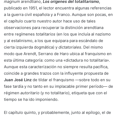
magnum
arendtiano,
Los orígenes del totalitarismo
,
publicado en 1951, el lector encuentra algunas referencias
a la guerra civil española y a Franco. Aunque son pocas, en
el capítulo cuarto nuestro autor hace uso de tales
observaciones para recuperar la distinción arendtiana
entre regímenes
totalitarios
(en los que incluía al nazismo
y al estalinismo, a los que equipara para escándalo de
cierta izquierda dogmática) y
dictatoriales
. Del mismo
modo que Arendt, Serrano de Haro ubica al franquismo en
esta última categoría: como una «dictadura no totalitaria».
Aunque esta caracterización no siempre resulta pacífica,
coincide a grandes trazos con la influyente propuesta de
Juan José Linz
de tildar el franquismo —sobre todo en su
fase tardía y no tanto en su implacable primer período— de
régimen
autoritario
(y no totalitario), etiqueta que con el
tiempo se ha ido imponiendo.
El capítulo quinto, y probablemente, junto al epílogo, el de