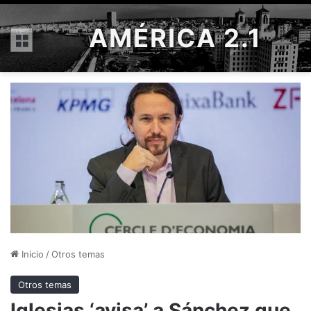
AMÉRICA 2.1
Menú
Inicio
/
Otros temas
Otros temas
Iglesias ‘avisa’ a Sánchez que