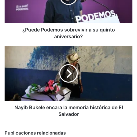
quinto
aniversario?
¿Puede Podemos sobrevivir a su quinto
aniversario?
Nayib
Bukele
encara
la
memoria
histórica
de
El
Salvador
Nayib Bukele encara la memoria histórica de El
Salvador
Publicaciones relacionadas