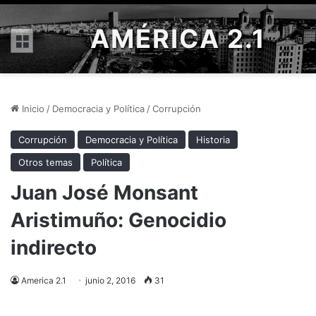
AMÉRICA 2.1
Menú
Inicio
/
Democracia y Política
/
Corrupción
Corrupción
Democracia y Política
Historia
Otros temas
Política
Juan José Monsant
Aristimuño: Genocidio
indirecto
America 2.1
junio 2, 2016
31