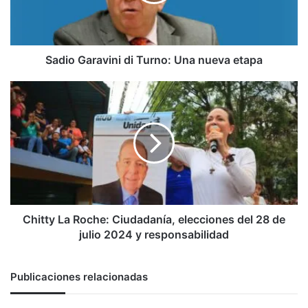
etapa
Sadio Garavini di Turno: Una nueva etapa
Chitty
La
Roche:
Ciudadanía,
elecciones
del
28
de
julio
2024
Chitty La Roche: Ciudadanía, elecciones del 28 de
y
julio 2024 y responsabilidad
responsabilidad
Publicaciones relacionadas