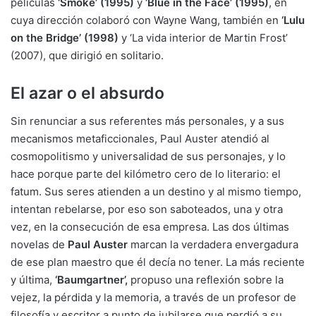
películas
‘Smoke’ (1995)
y
‘Blue in the Face’ (1995)
, en
cuya dirección colaboró con Wayne Wang, también en
‘Lulu
on the Bridge’ (1998)
y ‘La vida interior de Martin Frost’
(2007), que dirigió en solitario.
El azar o el absurdo
Sin renunciar a sus referentes más personales, y a sus
mecanismos metaficcionales, Paul Auster atendió al
cosmopolitismo y universalidad de sus personajes, y lo
hace porque parte del kilómetro cero de lo literario: el
fatum. Sus seres atienden a un destino y al mismo tiempo,
intentan rebelarse, por eso son saboteados, una y otra
vez, en la consecución de esa empresa. Las dos últimas
novelas de
Paul Auster
marcan la verdadera envergadura
de ese plan maestro que él decía no tener. La más reciente
y última,
‘Baumgartner’,
propuso una reflexión sobre la
vejez, la pérdida y la memoria, a través de un profesor de
filosofía y escritor a punto de jubilarse que perdió a su