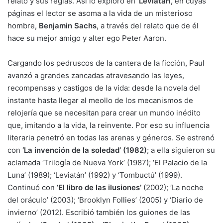
relato y sus reglas. Así lo exploró en
‘Leviatán’,
en cuyas
páginas el lector se asoma a la vida de un misterioso
hombre,
Benjamin Sachs
, a través del relato que de él
hace su mejor amigo y alter ego Peter Aaron.
Cargando los pedruscos de la cantera de la ficción, Paul
avanzó a grandes zancadas atravesando las leyes,
recompensas y castigos de la vida: desde la novela del
instante hasta llegar al meollo de los mecanismos de
relojería que se necesitan para crear un mundo inédito
que, imitando a la vida, la reinvente. Por eso su influencia
literaria penetró en todas las arenas y géneros. Se estrenó
con
‘La invención de la soledad’ (1982)
; a ella siguieron su
aclamada ‘Trilogía de Nueva York’ (1987); ‘El Palacio de la
Luna’ (1989); ‘Leviatán’ (1992) y ‘Tombuctú’ (1999).
Continuó con
‘El libro de las ilusiones’
(2002); ‘La noche
del oráculo’ (2003); ‘Brooklyn Follies’ (2005) y ‘Diario de
invierno’ (2012). Escribió también los guiones de las