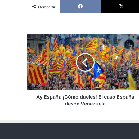
Facebook
Compartir
Ay
España
¡Cómo
dueles!
El
caso
España
desde
Venezuela
Ay España ¡Cómo dueles! El caso España
desde Venezuela