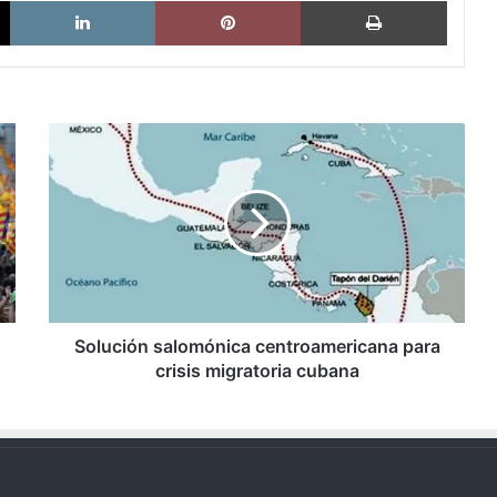
X
LinkedIn
Pinterest
Imprimi
Solución
salomónica
centroamericana
para
crisis
migratoria
cubana
Solución salomónica centroamericana para
crisis migratoria cubana