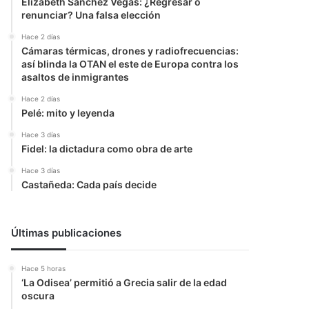
Elizabeth Sanchez Vegas: ¿Regresar o
renunciar? Una falsa elección
Hace 2 días
Cámaras térmicas, drones y radiofrecuencias:
así blinda la OTAN el este de Europa contra los
asaltos de inmigrantes
Hace 2 días
Pelé: mito y leyenda
Hace 3 días
Fidel: la dictadura como obra de arte
Hace 3 días
Castañeda: Cada país decide
Últimas publicaciones
Hace 5 horas
‘La Odisea’ permitió a Grecia salir de la edad
oscura