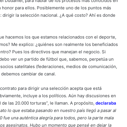
ael Dudamel, para hablar de los procesos más conocidos en
n honor para ellos. Posiblemente uno de los puntos más
: dirigir la selección nacional. ¿A qué costo? Ahí es donde
 que hacemos los que estamos relacionados con el deporte,
emos? Me explico: ¿quiénes son realmente los beneficiados
tro? Pues los directivos que manejan el negocio. Si
¿debo ver un partido de fútbol que, sabemos, perpetúa un
 socios satelitales (federaciones, medios de comunicación,
e debemos cambiar de canal.
contrato para dirigir una selección acepta que está
viamente, incluye a los políticos. Aún hay discusiones en
l de las 20.000 torturas”, le llaman. A propósito,
declaraba
ato lo que estaba pasando en nuestro país llegó a pasar al
fue una auténtica alegría para todos, pero la parte mala
y los asesinatos. Hubo un momento que pensé en dejar la