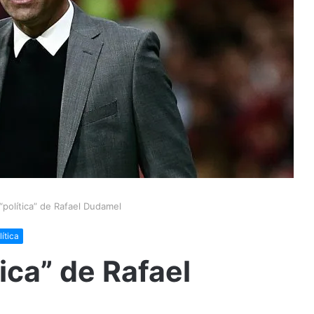
 “política” de Rafael Dudamel
lítica
tica” de Rafael