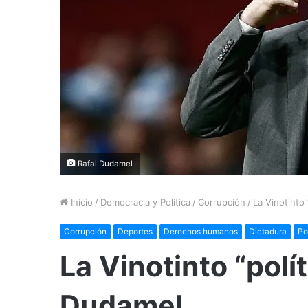
Rafal Dudamel
Inicio
/
Democracia y Política
/
Corrupción
/
La Vinotinto
Corrupción
Deportes
Derechos humanos
Dictadura
Po
La Vinotinto “polí
Dudamel