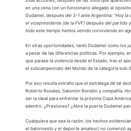
Esas acciones, después de las fotos que apareciero
en una cena con un funcionario allegado al oposito
Dudamel, después del 3-1 ante Argentina:
“Hoy la
el vicepresidente (de la FVF) después del partido 
todo este tiempo hemos venido conviviendo en agu
En otras oportunidades, tanto Dudamel como los j
a pesar de las diferencias políticas. Por ejemplo, 
que parase la violencia desde el Estado, tras el as
el subcampeonato del Mundo de la categoría sub-20,
Por eso resulta extraño que el estratega dé tal dec
Roberto Rosales, Salomón Rondón y compañía. Hoy 
ser la ideal para enfrentar la próxima Copa Améric
adentro. ¿Presiones? ¿Abre la puerta Dudamel par
Cualquiera que sea la razón, los hechos evidencian 
el baloncesto y el deporte amateur) no comenzó ay