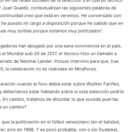
n en las redes sociales de la selección y el cuerpo técnico
r Juan Guaidó, contextualizan las siguientes palabras de
 continuidad creo que está en veremos. He conversado con
y he puesto mi cargo a disposición porque he sabido que en
as muy turbias porque estamos muy politizados”.
ugadores han abogado por una sana convivencia en el país,
en el Mundial sub-20 de 2017, el técnico hizo un llamado a
esinato de Neomar Lander. Incluso intervino para que, tras
 la celebración no se realizase en Miraflores.
laración cuando el foco debía estar sobre Wuilker Fariñez,
deberíamos estar hablando sobre si esta selección podría
a. En cambio, tratamos de dilucidar lo que sucede puertas
a un cambio?
que la politización en el fútbol venezolano (en el béisbol,
er, sino en 1998. Y es poco probable, con o sin Dudamel,