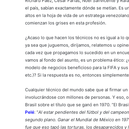
Richard Páez, César Farías, Noel Sanvicente y Raf
el país, sabían exactamente dónde se metían. Es u
altos en la hoja de vida de un estratega venezolano
comienzan los grises en esta profesión.
¿Acaso lo que hacen los técnicos no es igual a lo
ya sea que juguemos, dirijamos, relatemos u opin
cada vez que propagamos lo sucedido en un encuen
vamos al fondo del asunto, es un problema ético: 
modelo de negocios beneficioso para la FIFA y sus
etc.)? Si la respuesta es no, entonces simplement
Cualquier técnico del mundo sabe que al firmar un 
involucrándose con millones de personas. Y eso, ob
Brasil sobre el título que se ganó en 1970. “El Brasi
Pelé
: “
Al estar pendientes del fútbol y del campeon
segundo plano. Ganar el Mundial de México en 1970 
fue que eso tapó las torturas, los desaparecidos 