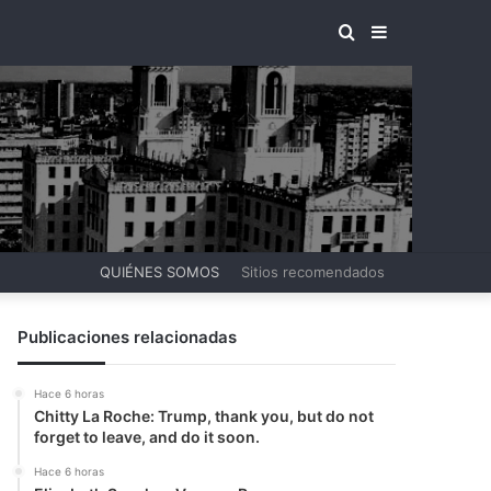
BUSCAR
BARRA
POR
LATERAL
QUIÉNES SOMOS
Sitios recomendados
Publicaciones relacionadas
Hace 6 horas
Chitty La Roche: Trump, thank you, but do not
forget to leave, and do it soon.
Hace 6 horas