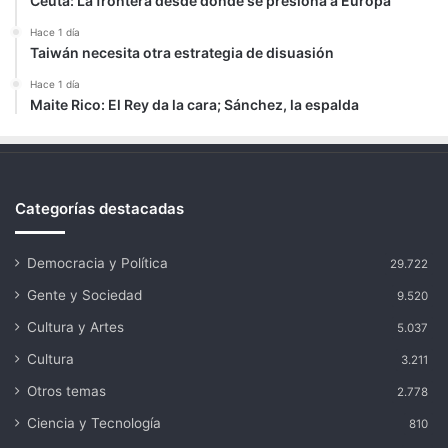
Ceuta: La frontera desde donde se presiona a Europa
Hace 1 día
Taiwán necesita otra estrategia de disuasión
Hace 1 día
Maite Rico: El Rey da la cara; Sánchez, la espalda
Categorías destacadas
Democracia y Política
29.722
Gente y Sociedad
9.520
Cultura y Artes
5.037
Cultura
3.211
Otros temas
2.778
Ciencia y Tecnología
810