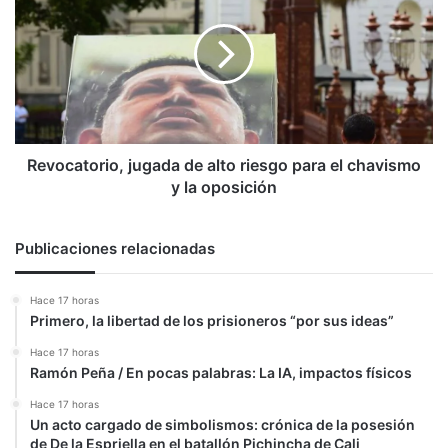
de
alto
riesgo
para
el
chavismo
y
la
Revocatorio, jugada de alto riesgo para el chavismo
oposición
y la oposición
Publicaciones relacionadas
Hace 17 horas
Primero, la libertad de los prisioneros “por sus ideas”
Hace 17 horas
Ramón Peña / En pocas palabras: La IA, impactos físicos
Hace 17 horas
Un acto cargado de simbolismos: crónica de la posesión
de De la Espriella en el batallón Pichincha de Cali