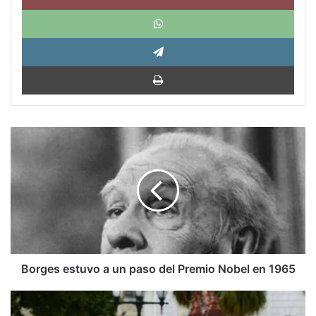
What
Tele
Impri
Borges
estuvo
a
un
paso
del
Premio
Nobel
en
1965
Borges estuvo a un paso del Premio Nobel en 1965
Revocatorio,
jugada