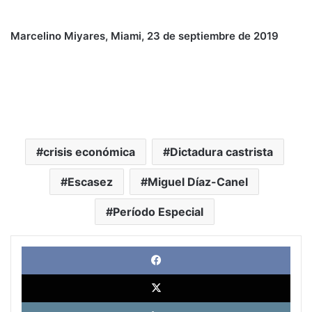
Marcelino Miyares, Miami, 23 de septiembre de 2019
crisis económica
Dictadura castrista
Escasez
Miguel Díaz-Canel
Período Especial
Face
X
Link