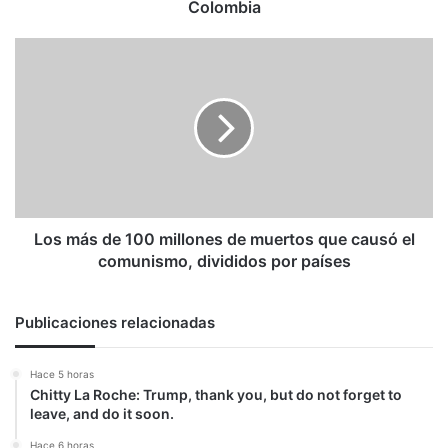
Colombia
Los
más
de
100
millones
de
muertos
que
causó
el
Los más de 100 millones de muertos que causó el
comunismo,
comunismo, divididos por países
divididos
por
países
Publicaciones relacionadas
Hace 5 horas
Chitty La Roche: Trump, thank you, but do not forget to
leave, and do it soon.
Hace 6 horas