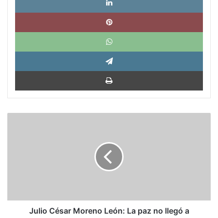
Pinte
What
Tele
Impri
Julio
César
Moreno
León:
La
paz
no
llegó
a
Colombia
Julio César Moreno León: La paz no llegó a