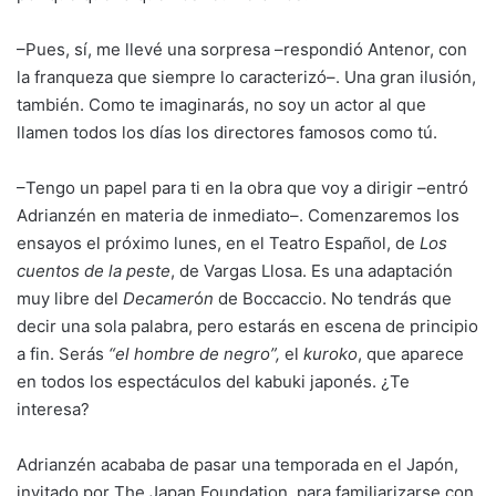
–Pues, sí, me llevé una sorpresa –respondió Antenor, con
la franqueza que siempre lo caracterizó–. Una gran ilusión,
también. Como te imaginarás, no soy un actor al que
llamen todos los días los directores famosos como tú.
–Tengo un papel para ti en la obra que voy a dirigir –entró
Adrianzén en materia de inmediato–. Comenzaremos los
ensayos el próximo lunes, en el Teatro Español, de
Los
cuentos de la peste
, de Vargas Llosa. Es una adaptación
muy libre del
Decamer
ó
n
de Boccaccio. No tendrás que
decir una sola palabra, pero estarás en escena de principio
a fin. Serás
“el hombre de negro”,
el
kuroko
, que aparece
en todos los espectáculos del kabuki japonés. ¿Te
interesa?
Adrianzén acababa de pasar una temporada en el Japón,
invitado por The Japan Foundation, para familiarizarse con