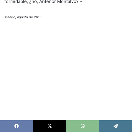
formidable, ¿no, Antenor Montalvo? ~
Madrid, agosto de 2015
Facebook
X
WhatsApp
Telegram