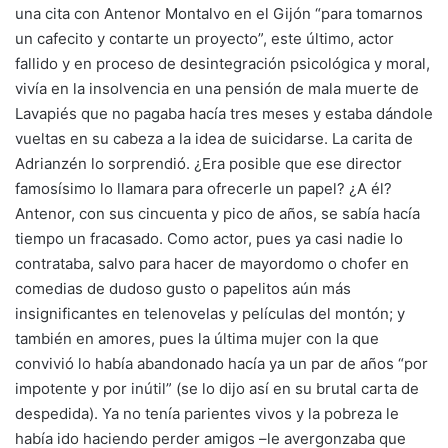
una cita con Antenor Montalvo en el Gijón “para tomarnos
un cafecito y contarte un proyecto”, este último, actor
fallido y en proceso de desintegración psicológica y moral,
vivía en la insolvencia en una pensión de mala muerte de
Lavapiés que no pagaba hacía tres meses y estaba dándole
vueltas en su cabeza a la idea de suicidarse. La carita de
Adrianzén lo sorprendió. ¿Era posible que ese director
famosísimo lo llamara para ofrecerle un papel? ¿A él?
Antenor, con sus cincuenta y pico de años, se sabía hacía
tiempo un fracasado. Como actor, pues ya casi nadie lo
contrataba, salvo para hacer de mayordomo o chofer en
comedias de dudoso gusto o papelitos aún más
insignificantes en telenovelas y películas del montón; y
también en amores, pues la última mujer con la que
convivió lo había abandonado hacía ya un par de años “por
impotente y por inútil” (se lo dijo así en su brutal carta de
despedida). Ya no tenía parientes vivos y la pobreza le
había ido haciendo perder amigos –le avergonzaba que