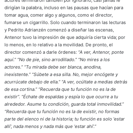
actores terminaron también por ignorarlo; casi jamás le
dirigían la palabra, incluso en las pausas que hacían para
tomar agua, comer algo y algunos, como el director,
fumarse un cigarrillo. Solo cuando terminaron las lecturas
y Pedrito Adrianzén comenzó a diseñar las escenas,
Antenor tuvo la impresión de que adquiría cierta vida; por
lo menos, en lo relativo a la movilidad. De pronto, el
director comenzó a darle órdenes:
“A ver, Antenor, ponte
aquí.” “No de pie, sino arrodillado.” “No mires a los
actores.” “Tu mirada debe ser blanca, anodina,
inexistente.” “Súbete a esa silla. No, mejor encógete y
acurrúcate debajo de ella.” “A ver, ocúltate a medias detrás
de esa cortina.” “Recuerda que tu función no es la de
existir”. “Échate de espaldas y espía lo que ocurre a tu
alrededor. Asume tu condición, guarda total inmovilidad.”
“Recuerda que tu función no es la de existir, no formas
parte del elenco ni de la historia; tu función es solo ‘estar
allí’, nada menos y nada más que ‘estar ahí’.”