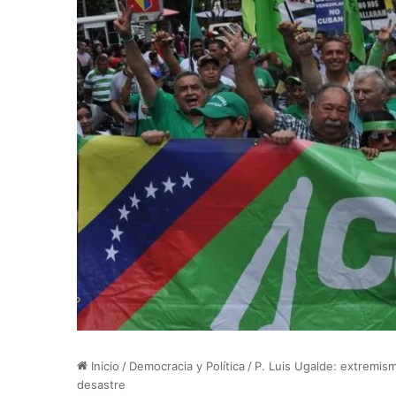
Inicio
/
Democracia y Política
/
P. Luis Ugalde: extremism
desastre