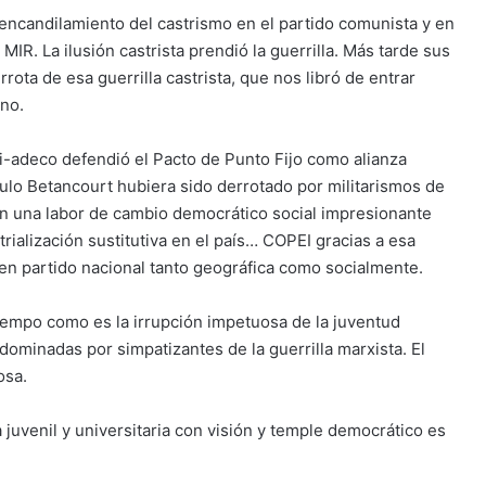
l encandilamiento del castrismo en el partido comunista y en
MIR. La ilusión castrista prendió la guerrilla. Más tarde sus
rota de esa guerrilla castrista, que nos libró de entrar
ano.
i-adeco defendió el Pacto de Punto Fijo como alianza
ulo Betancourt hubiera sido derrotado por militarismos de
on una labor de cambio democrático social impresionante
rialización sustitutiva en el país… COPEI gracias a esa
ó en partido nacional tanto geográfica como socialmente.
tiempo como es la irrupción impetuosa de la juventud
dominadas por simpatizantes de la guerrilla marxista. El
osa.
juvenil y universitaria con visión y temple democrático es