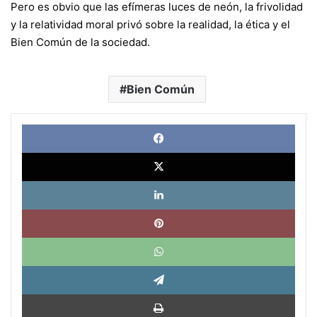
Pero es obvio que las efímeras luces de neón, la frivolidad
y la relatividad moral privó sobre la realidad, la ética y el
Bien Común de la sociedad.
Bien Común
Face
X
Link
Pinte
What
Tele
Impri