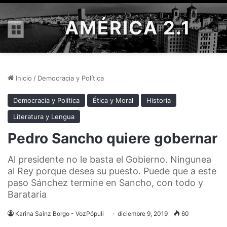
AMÉRICA 2.1
Menú
Inicio
/
Democracia y Política
Democracia y Política
Ética y Moral
Historia
Literatura y Lengua
Pedro Sancho quiere gobernar
Al presidente no le basta el Gobierno. Ningunea
al Rey porque desea su puesto. Puede que a este
paso Sánchez termine en Sancho, con todo y
Barataria
Karina Sainz Borgo - VozPópuli
diciembre 9, 2019
60