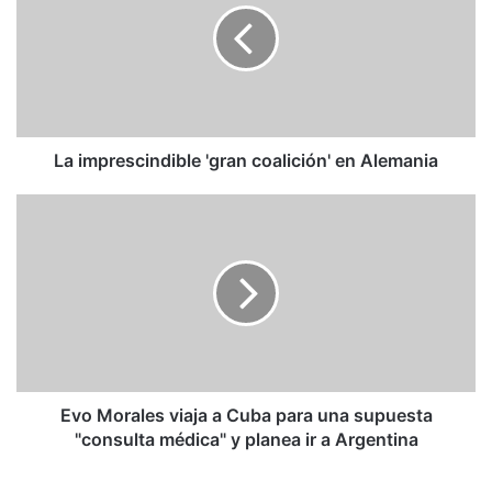
coalición'
en
Alemania
La imprescindible 'gran coalición' en Alemania
Evo
Morales
viaja
a
Cuba
para
una
supuesta
"consulta
médica"
Evo Morales viaja a Cuba para una supuesta
y
"consulta médica" y planea ir a Argentina
planea
ir