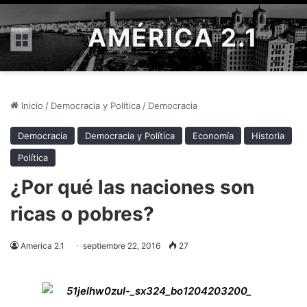
AMÉRICA 2.1
Menú
Inicio
/
Democracia y Política
/
Democracia
Democracia
Democracia y Política
Economía
Historia
Política
¿Por qué las naciones son
ricas o pobres?
America 2.1
septiembre 22, 2016
27