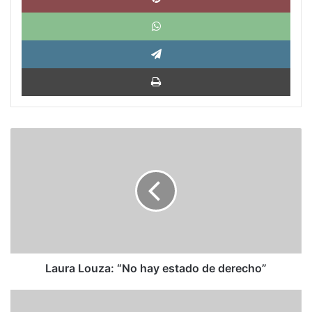
What
Tele
Impri
Laura
Louza:
“No
hay
estado
de
derecho”
Laura Louza: “No hay estado de derecho”
Julio
César