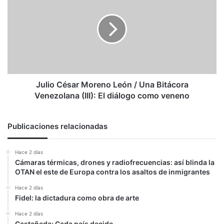
Moreno
León
/
Una
Bitácora
Venezolana
(III):
El
Julio César Moreno León / Una Bitácora
diálogo
Venezolana (III): El diálogo como veneno
como
veneno
Publicaciones relacionadas
Hace 2 días
Cámaras térmicas, drones y radiofrecuencias: así blinda la
OTAN el este de Europa contra los asaltos de inmigrantes
Hace 2 días
Fidel: la dictadura como obra de arte
Hace 2 días
Castañeda: Cada país decide