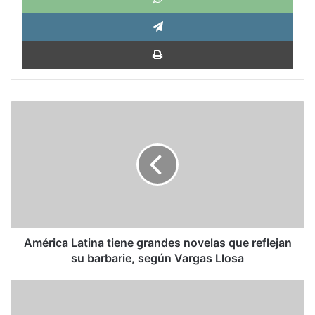
Tele
Impri
América
Latina
tiene
grandes
novelas
que
reflejan
su
barbarie,
según
América Latina tiene grandes novelas que reflejan
Vargas
su barbarie, según Vargas Llosa
Llosa
Del
"moscoso"