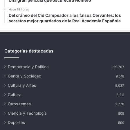
Una gran película que oscurece a Homero
Hace 18 horas
Del cráneo del Cid Campeador a los falsos Cervantes: los
secretos mejor guardados de la Real Academia Española
Categorías destacadas
Democracia y Política
29.707
Gente y Sociedad
9.518
Cultura y Artes
5.037
Cultura
3.211
Otros temas
2.778
Ciencia y Tecnología
808
Deportes
599