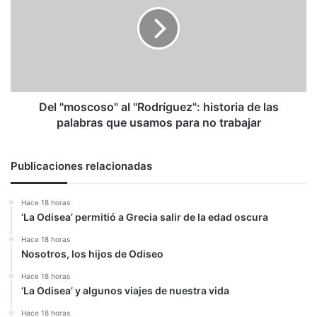
al
"Rodríguez":
historia
de
las
palabras
que
usamos
Del "moscoso" al "Rodríguez": historia de las
para
palabras que usamos para no trabajar
no
trabajar
Publicaciones relacionadas
Hace 18 horas
‘La Odisea’ permitió a Grecia salir de la edad oscura
Hace 18 horas
Nosotros, los hijos de Odiseo
Hace 18 horas
‘La Odisea’ y algunos viajes de nuestra vida
Hace 18 horas