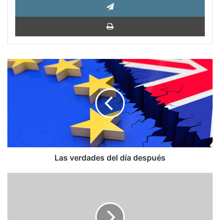
Impri
Las
verdades
del
día
después
Las verdades del día después
El
coronavirus
aísla
a
China