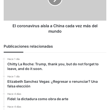
cada
vez
más
del
mundo
El coronavirus aísla a China cada vez más del
mundo
Publicaciones relacionadas
Hace 1 día
Chitty La Roche: Trump, thank you, but do not forget to
leave, and do it soon.
Hace 1 día
Elizabeth Sanchez Vegas: ¿Regresar o renunciar? Una
falsa elección
Hace 4 días
Fidel: la dictadura como obra de arte
Hace 4 días