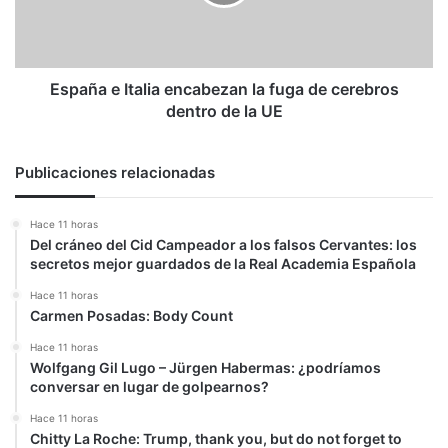
fuga
de
cerebros
dentro
de
España e Italia encabezan la fuga de cerebros
la
dentro de la UE
UE
Publicaciones relacionadas
Hace 11 horas
Del cráneo del Cid Campeador a los falsos Cervantes: los
secretos mejor guardados de la Real Academia Española
Hace 11 horas
Carmen Posadas: Body Count
Hace 11 horas
Wolfgang Gil Lugo – Jürgen Habermas: ¿podríamos
conversar en lugar de golpearnos?
Hace 11 horas
Chitty La Roche: Trump, thank you, but do not forget to