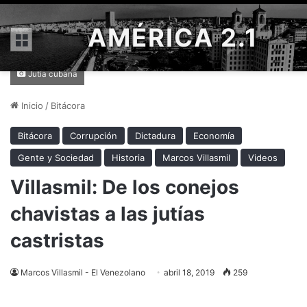
AMÉRICA 2.1
Menú
Jutía cubana
Inicio
/
Bitácora
Bitácora
Corrupción
Dictadura
Economía
Gente y Sociedad
Historia
Marcos Villasmil
Videos
Villasmil: De los conejos
chavistas a las jutías
castristas
Marcos Villasmil - El Venezolano
abril 18, 2019
259