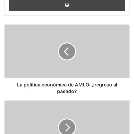
La
política
económica
de
AMLO:
¿regreso
al
pasado?
La política económica de AMLO: ¿regreso al
pasado?
España
e
Italia
encabezan
la