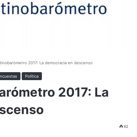
 Latinobarómetro 2017: La democracia en descenso
ncuestas
Política
barómetro 2017: La
escenso
62