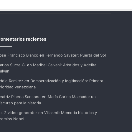
omentarios recientes
ose Francisco Blanco
en
Fernando Savater: Puerta del Sol
arlos Sucre G.
en
Maribel Calvani: Arístides y Adelita
alvani
ddie Ramirez
en
Democratización y legitimación: Primera
rioridad venezolana
eatriz Pineda Sansone
en
María Corina Machado: un
iscurso para la historia
ct 2 video generator
en
Villasmil: Memoria histórica y
remios Nobel