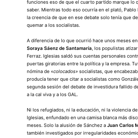
funciones eso de que el cuarto partido marque lo qu
saber. Mientras todo eso ocurría en el plató, Pabl
la creencia de que en ese debate solo tenía que deja
quemar a los socialistas.
A diferencia de lo que ocurrió hace unos meses en 
Soraya Sáenz de Santamaría
, los populistas atiz
Ferraz. Iglesias saldó sus cuentas personales cont
puertas giratorias entre la política y la empresa.
nómina de «
colocados»
socialistas, que encabezab
producía tener que citar a socialistas como Gonzá
segunda sesión del debate de investidura fallido de
a la cal viva y a los GAL.
Ni los refugiados, ni la educación, ni la violencia 
Iglesias, enfundado en una camisa blanca más discre
meses. Solo la alusión de Sánchez a
Juan Carlos 
también investigados por irregularidades económica