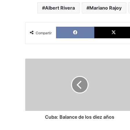
Albert Rivera
Mariano Rajoy
Facebook
Compartir
Cuba:
Balance
de
los
diez
años
Cuba: Balance de los diez años