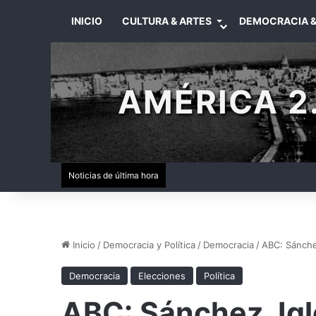
INICIO
CULTURA & ARTES
DEMOCRACIA &
AMÉRICA 2.
Noticias de última hora
Inicio
/
Democracia y Política
/
Democracia
/
ABC: Sánchez
Democracia
Elecciones
Política
ABC: Sánchez, Igl