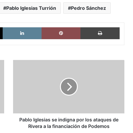
Pablo Iglesias Turrión
Pedro Sánchez
X
LinkedIn
Pinterest
Imprimi
Pablo
Iglesias
se
indigna
por
los
ataques
de
Rivera
a
Pablo Iglesias se indigna por los ataques de
la
Rivera a la financiación de Podemos
financiación