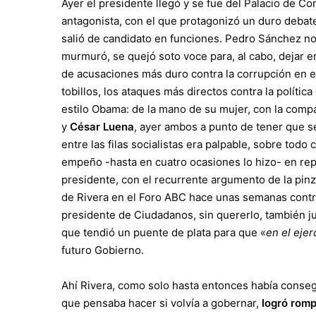
Ayer el presidente llegó y se fue del Palacio de Co
antagonista, con el que protagonizó un duro debate
salió de candidato en funciones. Pedro Sánchez no h
murmuró, se quejó soto voce para, al cabo, dejar e
de acusaciones más duro contra la corrupción en el
tobillos, los ataques más directos contra la política
estilo Obama: de la mano de su mujer, con la compa
y
César Luena
, ayer ambos a punto de tener que se
entre las filas socialistas era palpable, sobre tod
empeño -hasta en cuatro ocasiones lo hizo- en repr
presidente, con el recurrente argumento de la pin
de Rivera en el Foro ABC hace unas semanas contra l
presidente de Ciudadanos, sin quererlo, también jug
que tendió un puente de plata para que «
en el ejer
futuro Gobierno.
Ahí Rivera, como solo hasta entonces había consegu
que pensaba hacer si volvía a gobernar,
logró romp