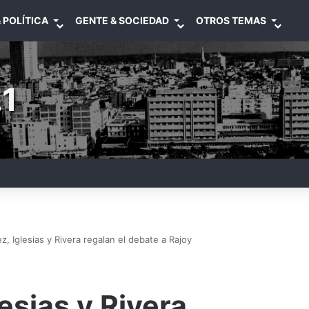
 POLÍTICA
GENTE & SOCIEDAD
OTROS TEMAS
1
, Iglesias y Rivera regalan el debate a Rajoy
esias y Rivera