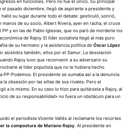
ngresos en funciones. Pero no fue el único. Su principal
 el pasado diciembre, llegó de aspirante a presidente y
alló su lugar durante todo el debate: gesticuló, sonrió,
n manos de su socio, Albert Rivera, ayer en racha, el cruce
 PP y en las de Pablo Iglesias, que no paró de morderle los
 económica de Rajoy. El líder socialista llegó al más puro
ñía de su hermano y la asistencia política de
Óscar López
r asistidos también, ellos por el
Samur
. La desolación
o cuando Rajoy tuvo que reconvenir a su adversario su
ocharle al líder populista que no le hubiera hecho
za PP-Podemos. El presidente se sumaba así a la denuncia
a obsesión por las sillas de sus rivales. Pero el
ó a lo mismo. En su caso lo hizo para quitársela a Rajoy, al
cicio de su responsabilidad»
no fuera un obstáculo para un
ido el periodista Vicente Vallés al reclamarle los recortes
er la compostura de Mariano Rajoy
. Al presidente en