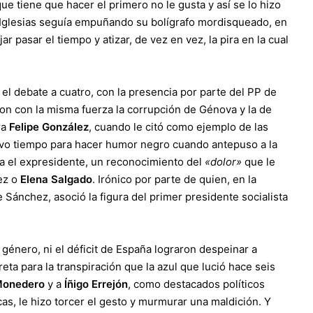
e tiene que hacer el primero no le gusta y así se lo hizo
o Iglesias seguía empuñando su bolígrafo mordisqueado, en
r pasar el tiempo y atizar, de vez en vez, la pira en la cual
el debate a cuatro, con la presencia por parte del PP de
aron con la misma fuerza la corrupción de Génova y la de
ra
Felipe González
, cuando le citó como ejemplo de las
 Tuvo tiempo para hacer humor negro cuando antepuso a la
a el expresidente, un reconocimiento del
«dolor»
que le
lez o
Elena Salgado
. Irónico por parte de quien, en la
 Sánchez, asoció la figura del primer presidente socialista
de género, ni el déficit de España lograron despeinar a
ta para la transpiración que la azul que lució hace seis
Monedero
y a
Íñigo Errejón
, como destacados políticos
s, le hizo torcer el gesto y murmurar una maldición. Y