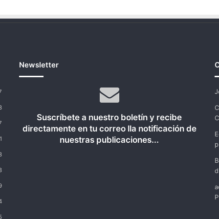
de
Podemos
Newsletter
C
J
7
C
8
Suscríbete a nuestro boletín y recibe
C
7
directamente en tu correo lla notificación de
E
nuestras publicaciones...
1
p
8
B
8
d
9
a
P
4
5