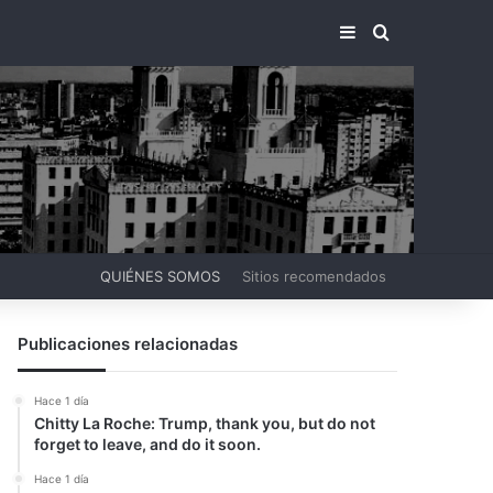
BARRA LATERA
BUSCAR PO
QUIÉNES SOMOS
Sitios recomendados
Publicaciones relacionadas
Hace 1 día
Chitty La Roche: Trump, thank you, but do not
forget to leave, and do it soon.
Hace 1 día