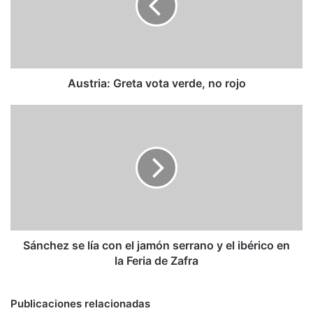
no
rojo
Austria: Greta vota verde, no rojo
Sánchez
se
lía
con
el
jamón
serrano
y
el
ibérico
Sánchez se lía con el jamón serrano y el ibérico en
en
la Feria de Zafra
la
Feria
de
Publicaciones relacionadas