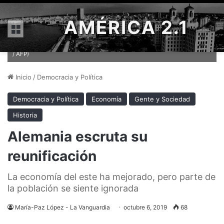
AMÉRICA 2.1
Menú
La canciller alemana, Angela Merkel, en el acto conmemorativo del
día de la Unidad Alemana, en la ciudad de Kiel (CHRISTIAN CHARISIUS
/ AFP)
Inicio
/
Democracia y Política
Democracia y Política
Economía
Gente y Sociedad
Historia
Alemania escruta su
reunificación
La economía del este ha mejorado, pero parte de
la población se siente ignorada
María-Paz López - La Vanguardia
octubre 6, 2019
68