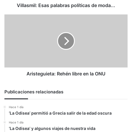
Villasmil: Esas palabras políticas de moda...
Aristeguieta:
Rehén
libre
en
la
ONU
Aristeguieta: Rehén libre en la ONU
Publicaciones relacionadas
Hace 1 día
‘La Odisea’ permitió a Grecia salir de la edad oscura
Hace 1 día
‘La Odisea’ y algunos viajes de nuestra vida