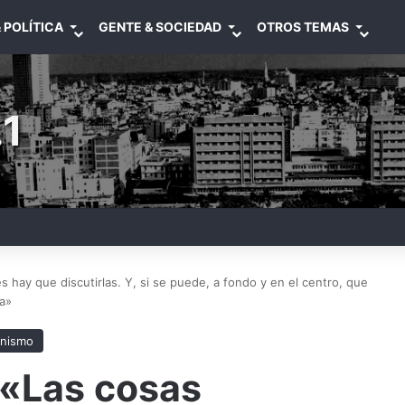
 POLÍTICA
GENTE & SOCIEDAD
OTROS TEMAS
1
s hay que discutirlas. Y, si se puede, a fondo y en el centro, que
a»
nismo
 «Las cosas