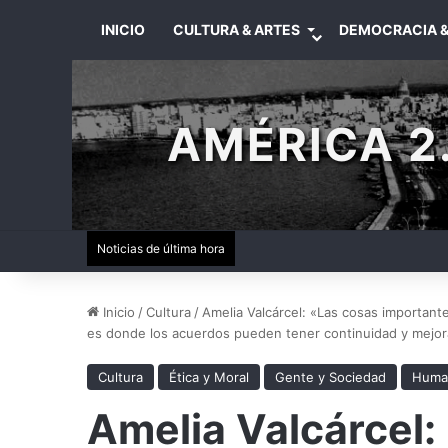
INICIO
CULTURA & ARTES
DEMOCRACIA &
AMÉRICA 2.
Noticias de última hora
Inicio
/
Cultura
/
Amelia Valcárcel: «Las cosas importante
es donde los acuerdos pueden tener continuidad y mejor
Cultura
Ética y Moral
Gente y Sociedad
Huma
Amelia Valcárcel: