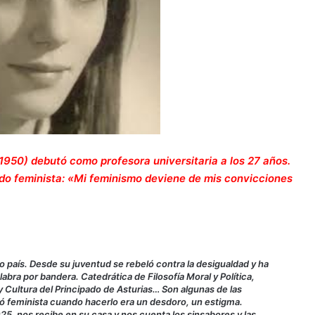
1950) debutó como
profesora universitaria a los 27 años.
ado feminista: «Mi feminismo deviene de mis convicciones
o país. Desde su juventud se rebeló contra la desigualdad y ha
alabra por bandera. Catedrática de Filosofía Moral y Política,
Cultura del Principado de Asturias… Son algunas de las
ó feminista cuando hacerlo era un desdoro, un estigma.
, nos recibe en su casa y nos cuenta los sinsabores y las