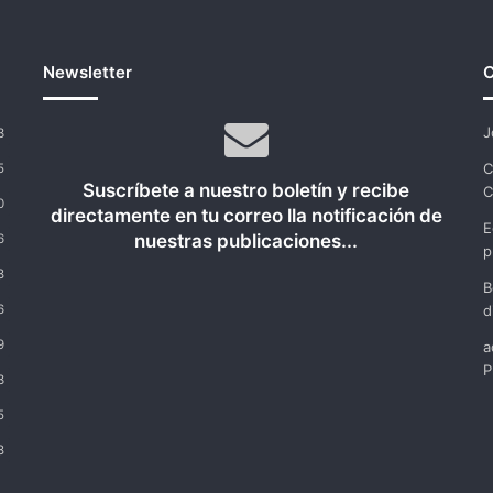
Newsletter
C
J
3
C
5
Suscríbete a nuestro boletín y recibe
C
0
directamente en tu correo lla notificación de
E
nuestras publicaciones...
6
p
8
B
6
d
9
a
P
3
5
8