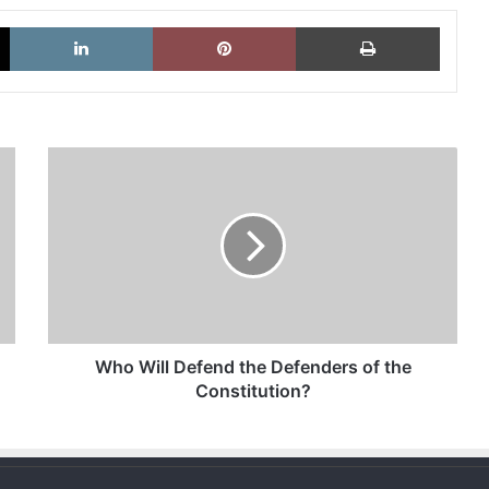
X
LinkedIn
Pinterest
Imprimi
Who
Will
Defend
the
Defenders
of
the
Constitution?
Who Will Defend the Defenders of the
Constitution?