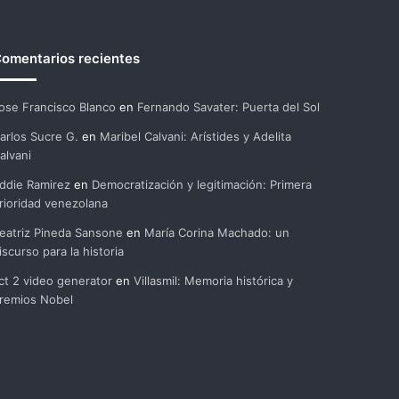
omentarios recientes
ose Francisco Blanco
en
Fernando Savater: Puerta del Sol
arlos Sucre G.
en
Maribel Calvani: Arístides y Adelita
alvani
ddie Ramirez
en
Democratización y legitimación: Primera
rioridad venezolana
eatriz Pineda Sansone
en
María Corina Machado: un
iscurso para la historia
ct 2 video generator
en
Villasmil: Memoria histórica y
remios Nobel