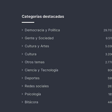
historia
Categorías destacadas
Democracia y Política
29.70
Gente y Sociedad
9.51
Cultura y Artes
5.03
Cultura
3.20
Otros temas
2.77
Ciencia y Tecnología
80
Deportes
59
Redes sociales
26
Psicología
18
Bitácora
44