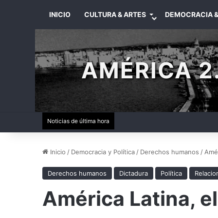
INICIO
CULTURA & ARTES
DEMOCRACIA &
AMÉRICA 2.
Noticias de última hora
Inicio
/
Democracia y Política
/
Derechos humanos
/
Amér
Derechos humanos
Dictadura
Política
Relacio
América Latina, el