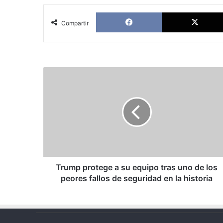
Facebook
Compartir
Trump
protege
a
su
equipo
tras
uno
de
los
peores
Trump protege a su equipo tras uno de los
fallos
peores fallos de seguridad en la historia
de
seguridad
en
la