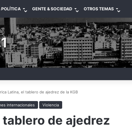
 POLÍTICA
GENTE & SOCIEDAD
OTROS TEMAS
1
ica Latina, el tablero de ajedrez de la KGB
nes internacionales
Violencia
 tablero de ajedrez