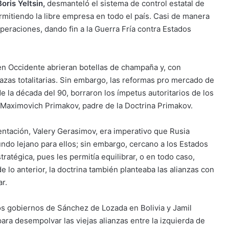
Boris Yeltsin
,
desmanteló el sistema de control estatal de
rmitiendo la libre empresa en todo el país. Casi de manera
operaciones, dando fin a la Guerra Fría contra Estados
 en Occidente abrieran botellas de champaña y, con
nazas totalitarias. Sin embargo, las reformas pro mercado de
e la década del 90, borraron los ímpetus autoritarios de los
s, Maximovich Primakov, padre de la Doctrina Primakov.
entación, Valery Gerasimov, era imperativo que Rusia
ndo lejano para ellos; sin embargo, cercano a los Estados
ratégica, pues les permitía equilibrar, o en todo caso,
lo anterior, la doctrina también planteaba las alianzas con
r.
os gobiernos de Sánchez de Lozada en Bolivia y Jamil
ra desempolvar las viejas alianzas entre la izquierda de