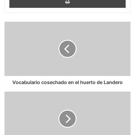
Vocabulario
cosechado
en
el
huerto
de
Landero
Vocabulario cosechado en el huerto de Landero
La
tortilla
de
papitas
fritas
de
Ferran