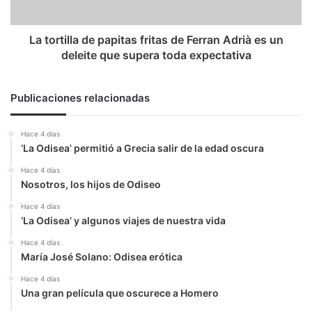
Adrià
es
un
La tortilla de papitas fritas de Ferran Adrià es un
deleite
deleite que supera toda expectativa
que
supera
toda
Publicaciones relacionadas
expectativa
Hace 4 días
‘La Odisea’ permitió a Grecia salir de la edad oscura
Hace 4 días
Nosotros, los hijos de Odiseo
Hace 4 días
‘La Odisea’ y algunos viajes de nuestra vida
Hace 4 días
María José Solano: Odisea erótica
Hace 4 días
Una gran película que oscurece a Homero