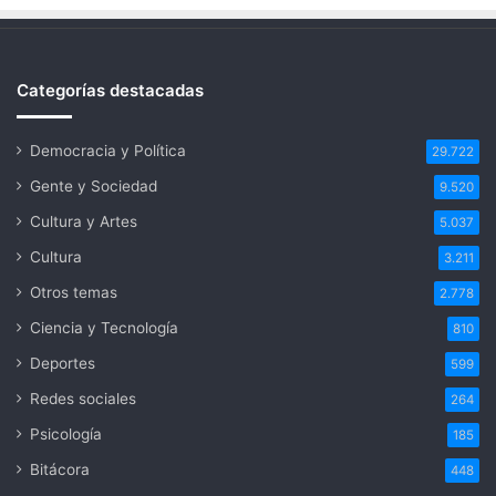
Categorías destacadas
Democracia y Política
29.722
Gente y Sociedad
9.520
Cultura y Artes
5.037
Cultura
3.211
Otros temas
2.778
Ciencia y Tecnología
810
Deportes
599
Redes sociales
264
Psicología
185
Bitácora
448