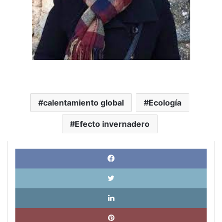
calentamiento global
Ecología
Efecto invernadero
Face
X
Link
Pinte