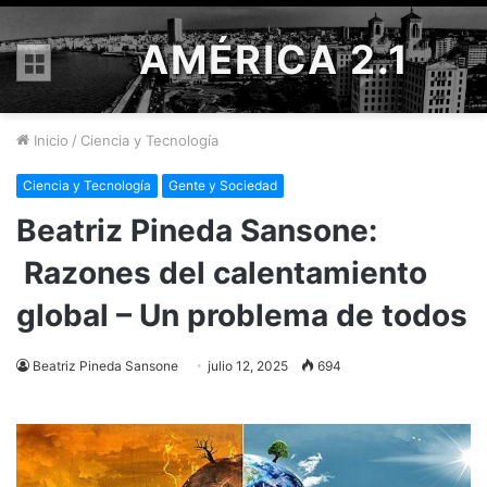
AMÉRICA 2.1
Menú
Inicio
/
Ciencia y Tecnología
Ciencia y Tecnología
Gente y Sociedad
Beatriz Pineda Sansone:
Razones del calentamiento
global – Un problema de todos
Beatriz Pineda Sansone
julio 12, 2025
694