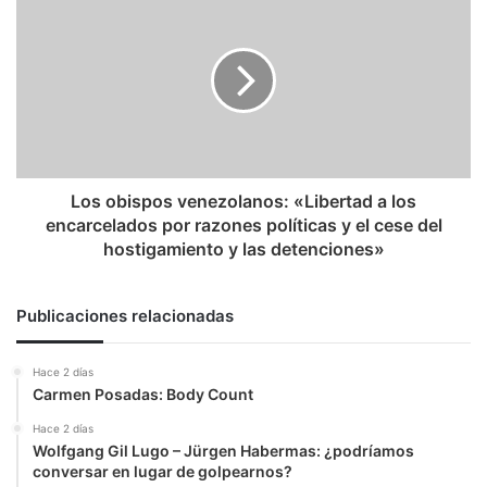
desfiló
obispos
con
venezolanos:
motosierra
«Libertad
a
los
encarcelados
por
razones
políticas
Los obispos venezolanos: «Libertad a los
y
encarcelados por razones políticas y el cese del
el
hostigamiento y las detenciones»
cese
del
hostigamiento
Publicaciones relacionadas
y
las
Hace 2 días
detenciones»
Carmen Posadas: Body Count
Hace 2 días
Wolfgang Gil Lugo – Jürgen Habermas: ¿podríamos
conversar en lugar de golpearnos?