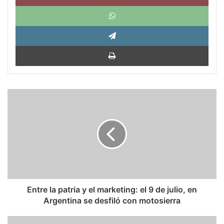
What
Tele
Impri
Entre
la
patria
y
el
marketing:
el
9
de
julio,
Entre la patria y el marketing: el 9 de julio, en
en
Argentina se desfiló con motosierra
Argentina
se
Los