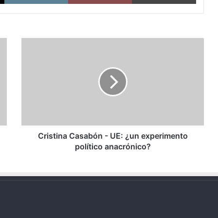
Cristina
Casabón
-
UE:
¿un
experimento
político
anacrónico?
Cristina Casabón - UE: ¿un experimento
político anacrónico?