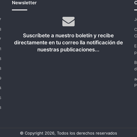
Newsletter
C
J
7
C
8
Suscríbete a nuestro boletín y recibe
C
7
directamente en tu correo lla notificación de
E
nuestras publicaciones...
1
p
8
B
8
d
9
a
P
4
5
8
© Copyright 2026, Todos los derechos reservados