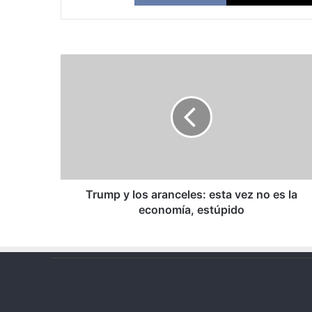
Trump
y
los
aranceles:
esta
vez
no
es
la
economía,
Trump y los aranceles: esta vez no es la
estúpido
economía, estúpido