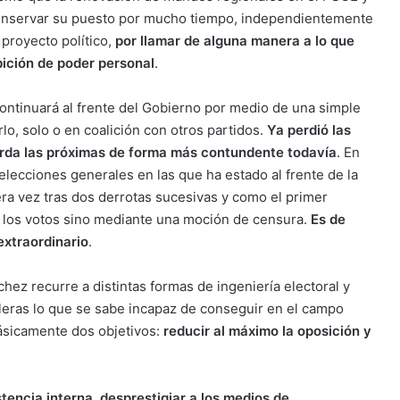
conservar su puesto por mucho tiempo, independientemente
 proyecto político,
por llamar de alguna manera a lo que
bición de poder personal
.
ntinuará al frente del Gobierno por medio de una simple
rlo, solo o en coalición con otros partidos.
Ya perdió las
erda las próximas de forma más contundente todavía
. En
elecciones generales en las que ha estado al frente de la
era vez tras dos derrotas sucesivas y como el primer
e los votos sino mediante una moción de censura.
Es de
extraordinario
.
ez recurre a distintas formas de ingeniería electoral y
illeras lo que se sabe incapaz de conseguir en el campo
ásicamente dos objetivos:
reducir al máximo la oposición y
istencia interna, desprestigiar a los medios de