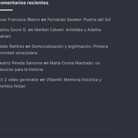
omentarios recientes
ose Francisco Blanco
en
Fernando Savater: Puerta del Sol
arlos Sucre G.
en
Maribel Calvani: Arístides y Adelita
alvani
ddie Ramirez
en
Democratización y legitimación: Primera
rioridad venezolana
eatriz Pineda Sansone
en
María Corina Machado: un
iscurso para la historia
ct 2 video generator
en
Villasmil: Memoria histórica y
remios Nobel