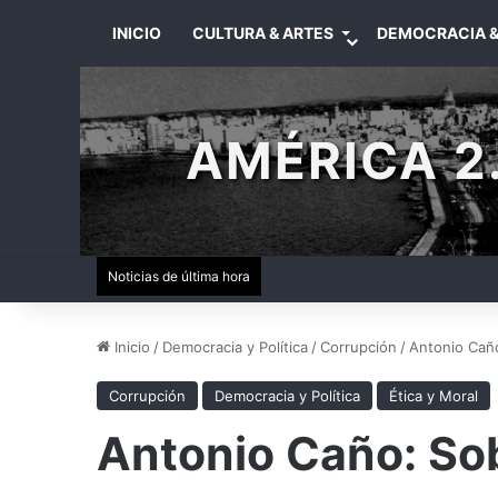
INICIO
CULTURA & ARTES
DEMOCRACIA &
AMÉRICA 2.
Noticias de última hora
Inicio
/
Democracia y Política
/
Corrupción
/
Antonio Caño
Corrupción
Democracia y Política
Ética y Moral
Antonio Caño: Sobr