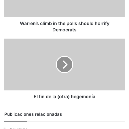
horrify
Democrats
Warren’s climb in the polls should horrify
Democrats
El
fin
de
la
(otra)
hegemonía
El fin de la (otra) hegemonía
Publicaciones relacionadas