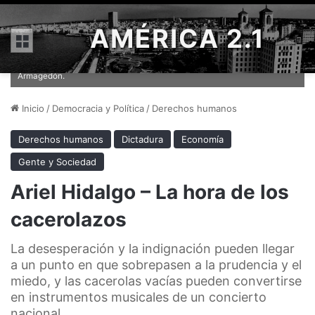
AMÉRICA 2.1
Menú
Si soberbios y despreciativos no toman medidas urgentes, y esperan
sentados la hora de los cacerolazos, detrás no vendrá otra cosa que el
Armagedón.
Inicio
/
Democracia y Política
/
Derechos humanos
Derechos humanos
Dictadura
Economía
Gente y Sociedad
Ariel Hidalgo – La hora de los
cacerolazos
La desesperación y la indignación pueden llegar
a un punto en que sobrepasen a la prudencia y el
miedo, y las cacerolas vacías pueden convertirse
en instrumentos musicales de un concierto
nacional