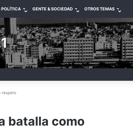
 POLÍTICA
GENTE & SOCIEDAD
OTROS TEMAS
1
o respeto
la batalla como