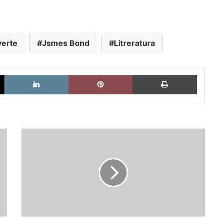
verte
Jsmes Bond
Litreratura
X
LinkedIn
Pinterest
Imprimi
Seres
raros