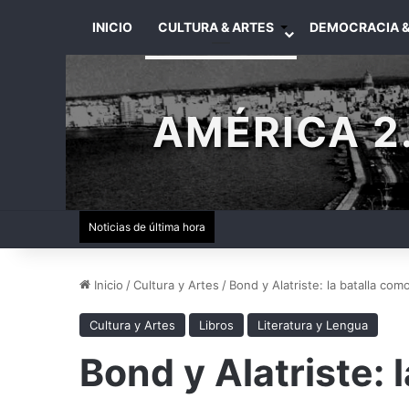
INICIO
CULTURA & ARTES
DEMOCRACIA &
AMÉRICA 2.
Noticias de última hora
Inicio
/
Cultura y Artes
/
Bond y Alatriste: la batalla com
Cultura y Artes
Libros
Literatura y Lengua
Bond y Alatriste: 