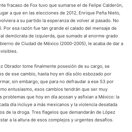
te fracaso de Fox tuvo que sumarse el de Felipe Calderón,
lugar a que en las elecciones de 2012, Enrique Peña Nieto,
lviera a su partido la esperanza de volver al pasado. No
. Por esa razón fue tan grande el calado del mensaje de
cial demócrata de izquierda, que sumado al enorme grado
bierno de Ciudad de México (2000-2005), le acaba de dar a
visibles.
ez Obrador tome finalmente posesión de su cargo, se
ales de ese cambio, hasta hoy en día sólo esbozado por
mar, sin embargo, que para no defraudar a ese 53 por
ísimo entusiasmo, esos cambios tendrán que ser muy
es problemas que hoy en día acosan y asfixian a México: la
ada día incluye a más mexicanos y la violencia desatada
os de la droga. Tres flagelos que demandarán de López
star a la altura de esos complejos y urgentes desafíos.