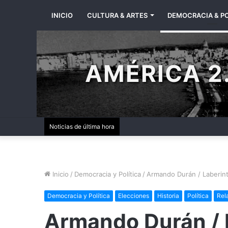
INICIO
CULTURA & ARTES
DEMOCRACIA & PO
AMÉRICA 2.
Noticias de última hora
Inicio
/
Democracia y Política
/
Armando Durán / Laberint
Democracia y Política
Elecciones
Historia
Política
Rel
Armando Durán / 