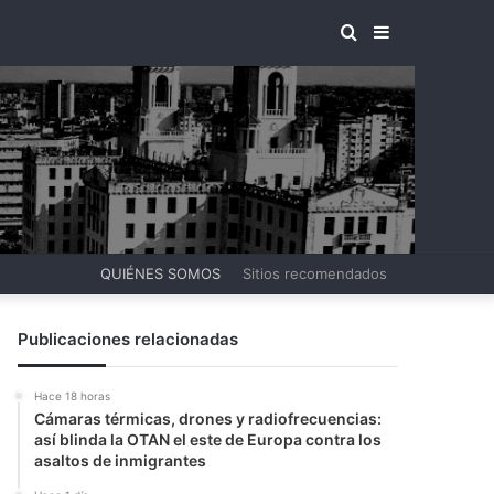
BUSCAR
BARRA
POR
LATERAL
QUIÉNES SOMOS
Sitios recomendados
Publicaciones relacionadas
Hace 18 horas
Cámaras térmicas, drones y radiofrecuencias:
así blinda la OTAN el este de Europa contra los
asaltos de inmigrantes