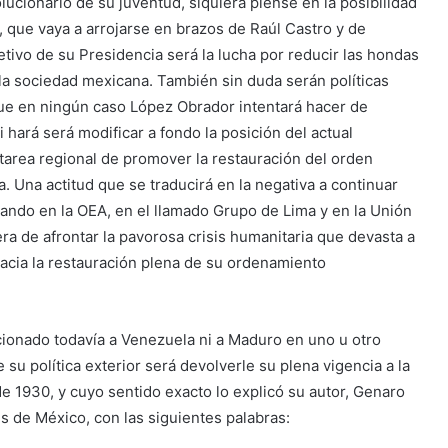
lucionario de su juventud, siquiera piense en la posibilidad
 que vaya a arrojarse en brazos de Raúl Castro y de
etivo de su Presidencia será la lucha por reducir las hondas
la sociedad mexicana. También sin duda serán políticas
que en ningún caso López Obrador intentará hacer de
 hará será modificar a fondo la posición del actual
tarea regional de promover la restauración del orden
. Una actitud que se traducirá en la negativa a continuar
diando en la OEA, en el llamado Grupo de Lima y en la Unión
a de afrontar la pavorosa crisis humanitaria que devasta a
 hacia la restauración plena de su ordenamiento
cionado todavía a Venezuela ni a Maduro en uno u otro
 su política exterior será devolverle su plena vigencia a la
de 1930, y cuyo sentido exacto lo explicó su autor, Genaro
s de México, con las siguientes palabras: