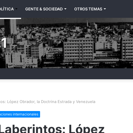
LÍTICA
GENTE & SOCIEDAD
OTROS TEMAS
1
os: López Obrador, la Doctrina Estrada y Venezuela
aciones internacionales
Laberintos: López