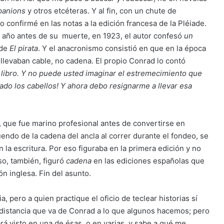
anions
y otros etcéteras. Y al fin, con un chute de
lo confirmé en las notas a la edición francesa de la Pléiade.
 año antes de su muerte, en 1923, el autor confesó
un
de
El pirata
. Y el anacronismo consistió en que en la época
a llevaban cable, no cadena. El propio Conrad lo contó
 libro. Y no puede usted imaginar el estremecimiento que
ado los cabellos! Y ahora debo resignarme a llevar esa
, que fue marino profesional antes de convertirse en
endo de la cadena del ancla al correr durante el fondeo, se
la escritura. Por eso figuraba en la primera edición y no
so, también, figuró
cadena
en las ediciones españolas que
n inglesa. Fin del asunto.
a, pero a quien practique el oficio de teclear historias sí
a distancia que va de Conrad a lo que algunos hacemos; pero
á visto en una de ésas, o en varias, y sabe a qué me