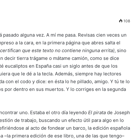
108
rá pasado alguna vez. A mí me pasa. Revisas cien veces un
mpreso a la cara, en la primera página que abres salta el
 certifican que este texto no contiene ninguna errita)
, sino
n decir tierra trágame o mátame camión, como se dice
é eucaliptos en España casi un siglo antes de que los
iera que le dé a la tecla. Además, siempre hay lectores
 con el codo y dice: en ésta lo he pillado, amigo. Y tú te lo
es por dentro en sus muertos. Y lo corriges en la segunda
ncontrar uno. Estaba el otro día leyendo
El pirata
de Joseph
uestión de trabajo, buscando un efecto útil para algo en lo
refiriéndose al acto de fondear un barco, la edición española
sa –la primera edición de ese libro, una de las que tengo–