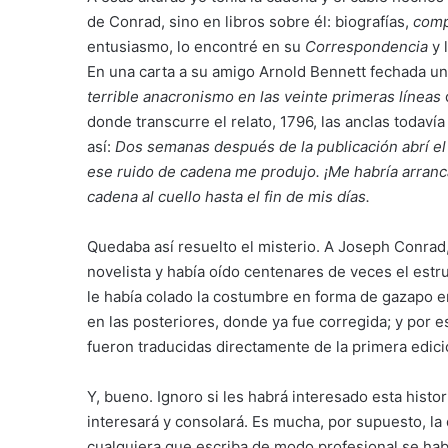
de Conrad, sino en libros sobre él: biografías,
comp
entusiasmo, lo encontré en su
Correspondencia
y 
En una carta a su amigo Arnold Bennett fechada un
terrible anacronismo en las veinte primeras líneas
donde transcurre el relato, 1796, las anclas todaví
así:
Dos semanas después de la publicación abrí el
ese ruido de cadena me produjo. ¡Me habría arranc
cadena al cuello hasta el fin de mis días.
Quedaba así resuelto el misterio. A Joseph Conrad
novelista y había oído centenares de veces el estru
le había colado la costumbre en forma de gazapo en 
en las posteriores, donde ya fue corregida; y por e
fueron traducidas directamente de la primera edició
Y, bueno. Ignoro si les habrá interesado esta histori
interesará y consolará. Es mucha, por supuesto, l
cualquiera que escriba de modo profesional se habr