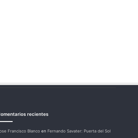
omentarios recientes
ose Francisco Blanco
en
Fernando Savater: Puerta del Sol