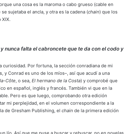
orque una cosa es la maroma o cabo grueso (cable en
se sujetaba el ancla, y otra es la cadena (
chain
) que los
 XIX.
y nunca falta el cabroncete que te da con el codo y
la curiosidad. Por fortuna, la sección conradiana de mi
s, y Conrad es uno de los míos–, así que acudí a una
-la-Côte
, o sea,
El hermano de la Costa
) y comprobé que
ico en español, inglés y francés. También vi que en la
cable. Pero es que luego, comprobando otra edición
tar mi perplejidad, en el volumen correspondiente a la
 la de Gresham Publishing, el
chain
de la primera edición
 un lío. Así que me puse a buscar y rebuscar, no en novelas