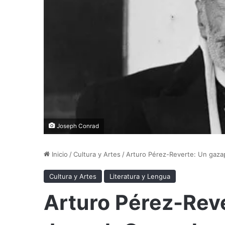
Joseph Conrad
Inicio
/
Cultura y Artes
/
Arturo Pérez-Reverte: Un gaz
Cultura y Artes
Literatura y Lengua
Arturo Pérez-Rev