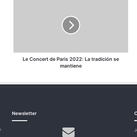
Le
Concert
de
Paris
2022:
La
tradición
se
mantiene
Le Concert de Paris 2022: La tradición se
mantiene
Newsletter
C
J
7