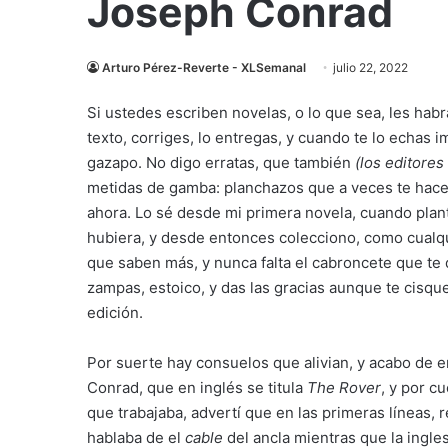
Joseph Conrad
Arturo Pérez-Reverte - XLSemanal
julio 22, 2022
S
i ustedes escriben novelas, o lo que sea, les hab
texto, corriges, lo entregas, y cuando te lo echas i
gazapo. No digo erratas, que también
(los editores
metidas de gamba: planchazos que a veces te hace
ahora. Lo sé desde mi primera novela, cuando plant
hubiera, y desde entonces colecciono, como cualqu
que saben más, y nunca falta el cabroncete que te da
zampas, estoico, y das las gracias aunque te cisqu
edición.
Por suerte hay consuelos que alivian, y acabo de e
Conrad, que en inglés se titula
The Rover
, y por c
que trabajaba, advertí que en las primeras líneas, 
hablaba de el
cable
del ancla mientras que la ingle