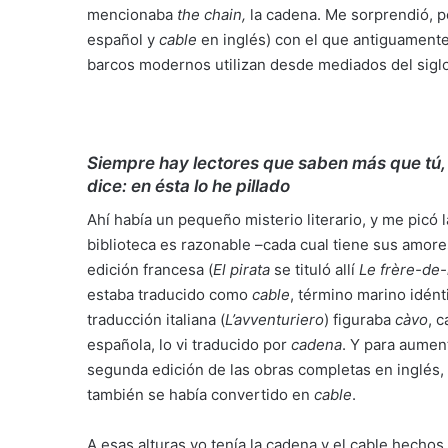
mencionaba
the chain,
la cadena. Me sorprendió, p
español y
cable
en inglés) con el que antiguamente 
barcos modernos utilizan desde mediados del siglo
Siempre hay lectores que saben más que tú, 
dice: en ésta lo he pillado
Ahí había un pequeño misterio literario, y me picó 
biblioteca es razonable –cada cual tiene sus amore
edición francesa (
El pirata
se tituló allí
Le frère-de
estaba traducido como
cable
, término marino idént
traducción italiana (
L’avventuriero
) figuraba
càvo
, 
española, lo vi traducido por
cadena
. Y para aumen
segunda edición de las obras completas en inglés,
también se había convertido en
cable
.
A esas alturas yo tenía la cadena y el cable hechos