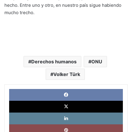
hecho. Entre uno y otro, en nuestro país sigue habiendo
mucho trecho.
Derechos humanos
ONU
Volker Türk
Face
X
Link
Pinte