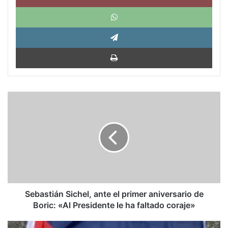
What
Tele
Impri
Sebastián
Sichel,
ante
el
primer
aniversario
de
Boric:
«Al
Presidente
Sebastián Sichel, ante el primer aniversario de
le
Boric: «Al Presidente le ha faltado coraje»
ha
faltado
Macky