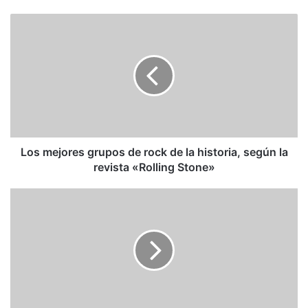
Los
mejores
grupos
de
rock
de
la
historia,
según
la
Los mejores grupos de rock de la historia, según la
revista
revista «Rolling Stone»
«Rolling
Stone»
Aveledo:
Convivencia
democrática
nacional