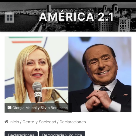
AMÉRICA 2.1
Menú
Giorgia Meloni y Silvio Berlusconi
Inicio
/
Gente y Sociedad
/
Declaraciones
Declaraciones
Democracia y Política