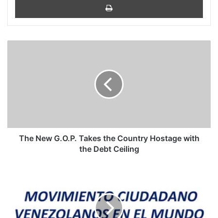
The
New
G.O.P.
Takes
the
Country
Hostage
with
the
Debt
The New G.O.P. Takes the Country Hostage with
Ceiling
the Debt Ceiling
Una
advertencia
ciudadana
sobre
las