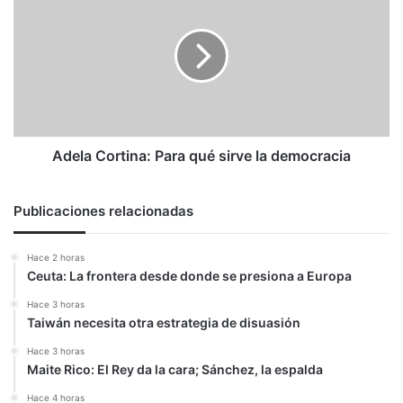
Cortina:
Para
qué
sirve
la
democracia
Adela Cortina: Para qué sirve la democracia
Publicaciones relacionadas
Hace 2 horas
Ceuta: La frontera desde donde se presiona a Europa
Hace 3 horas
Taiwán necesita otra estrategia de disuasión
Hace 3 horas
Maite Rico: El Rey da la cara; Sánchez, la espalda
Hace 4 horas