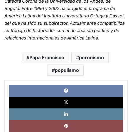
Cátedra Corona de la Universidad de los Andes, de
Bogotá. Entre 1986 y 2002 ha dirigido el programa de
América Latina del Instituto Universitario Ortega y Gasset,
del que ha sido su subdirector. Actualmente compatibiliza
su trabajo de historiador con el de analista político y de
relaciones internacionales de América Latina.
Papa Francisco
peronismo
populismo
Face
X
Link
Pinte
What