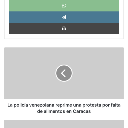
Tele
Impri
La
policía
venezolana
reprime
una
protesta
por
falta
de
alimentos
La policía venezolana reprime una protesta por falta
en
de alimentos en Caracas
Caracas
Adela