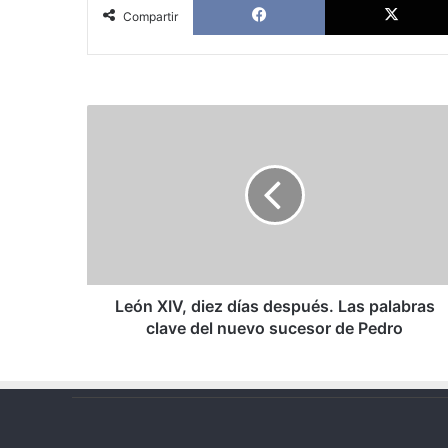
Compartir
León
XIV,
diez
días
después.
Las
palabras
clave
del
nuevo
León XIV, diez días después. Las palabras
sucesor
clave del nuevo sucesor de Pedro
de
Pedro