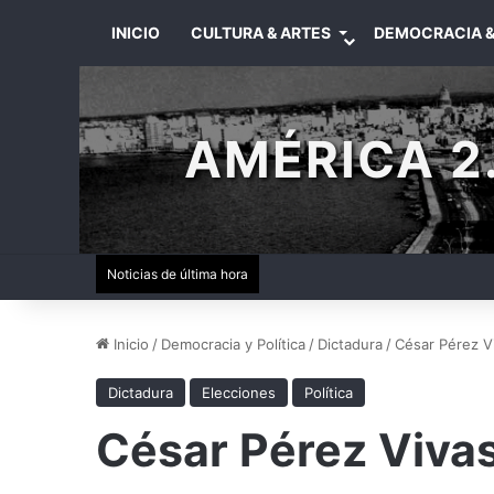
INICIO
CULTURA & ARTES
DEMOCRACIA &
AMÉRICA 2.
Noticias de última hora
Inicio
/
Democracia y Política
/
Dictadura
/
César Pérez V
Dictadura
Elecciones
Política
César Pérez Vivas