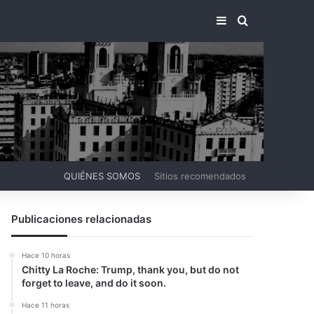
BARRA LATERA
BUSCAR PO
QUIÉNES SOMOS
Sitios recomendados
Publicaciones relacionadas
Hace 10 horas
Chitty La Roche: Trump, thank you, but do not
forget to leave, and do it soon.
Hace 11 horas