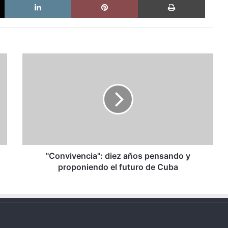
"Convivencia":
diez
años
pensando
y
proponiendo
el
futuro
de
Cuba
"Convivencia": diez años pensando y
proponiendo el futuro de Cuba