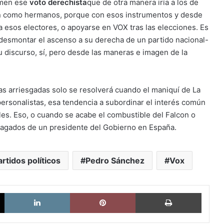
omen ese
voto derechista
que de otra manera iría a los de
ión como hermanos, porque con esos instrumentos y desde
 esos electores, o apoyarse en VOX tras las elecciones. Es
desmontar el ascenso a su derecha de un partido nacional-
u discurso, sí, pero desde las maneras e imagen de la
as arriesgadas solo se resolverá cuando el maniquí de La
ersonalistas, esa tendencia a subordinar el interés común
es. Eso, o cuando se acabe el combustible del Falcon o
 pagados de un presidente del Gobierno en España.
artidos políticos
Pedro Sánchez
Vox
X
LinkedIn
Pinterest
Imprimi