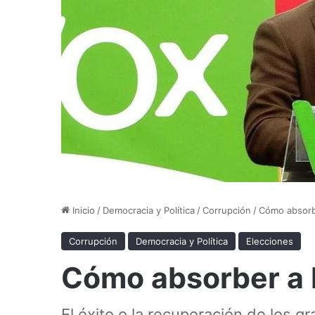
Inicio
/
Democracia y Política
/
Corrupción
/
Cómo absor
Corrupción
Democracia y Política
Elecciones
Cómo absorber a
El éxito o la recuperación de los g