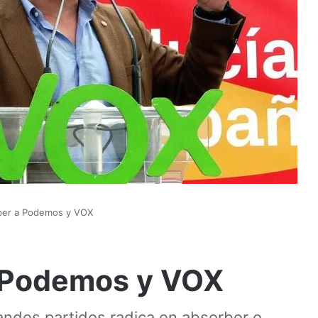
ber a Podemos y VOX
 Podemos y VOX
randes partidos radica en absorber o