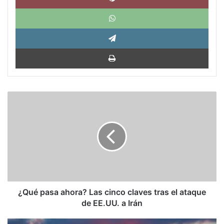
What
Tele
Impri
¿Qué
pasa
ahora?
Las
cinco
claves
tras
el
ataque
de
¿Qué pasa ahora? Las cinco claves tras el ataque
EE.UU.
de EE.UU. a Irán
a
Irán
Arturo