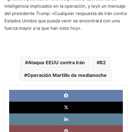
inteligencia implicados en la operación, y leyó un mensaje
del presidente Trump: «Cualquier respuesta de Irán contra
Estados Unidos que pueda venir se encontrará con una
fuerza mayor a la que han visto hoy».
Ataque EEUU contra Irán
B2
Operación Martillo de medianoche
Face
X
Link
Pinte