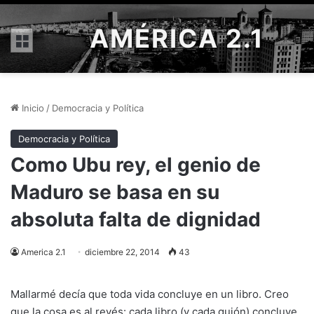
AMÉRICA 2.1
Menú
Inicio
/
Democracia y Política
Democracia y Política
Como Ubu rey, el genio de
Maduro se basa en su
absoluta falta de dignidad
America 2.1
diciembre 22, 2014
43
Mallarmé decía que toda vida concluye en un libro. Creo
que la cosa es al revés: cada libro (y cada guión) concluye