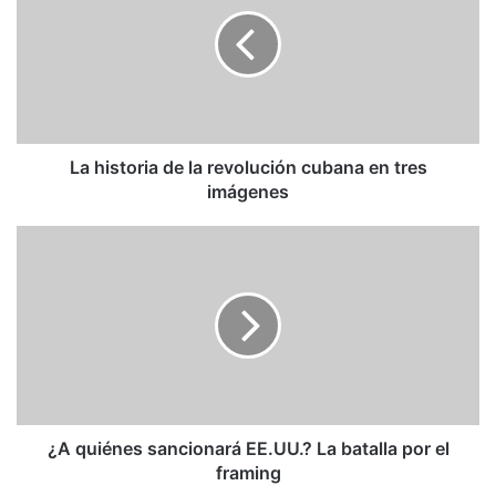
de
la
revolución
cubana
en
tres
imágenes
La historia de la revolución cubana en tres
imágenes
¿A
quiénes
sancionará
EE.UU.?
La
batalla
por
el
framing
¿A quiénes sancionará EE.UU.? La batalla por el
framing