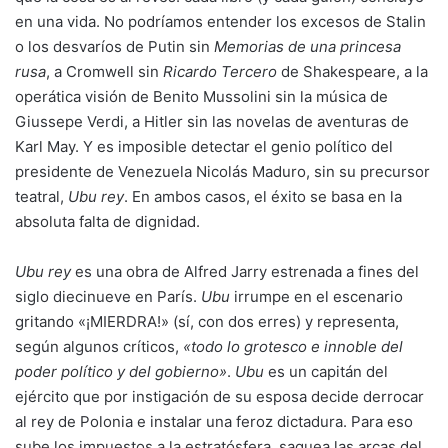
en una vida. No podríamos entender los excesos de Stalin
o los desvaríos de Putin sin
Memorias de una princesa
rusa
, a Cromwell sin
Ricardo Tercero
de Shakespeare, a la
operática visión de Benito Mussolini sin la música de
Giussepe Verdi, a Hitler sin las novelas de aventuras de
Karl May. Y es imposible detectar el genio político del
presidente de Venezuela Nicolás Maduro, sin su precursor
teatral,
Ubu rey
. En ambos casos, el éxito se basa en la
absoluta falta de dignidad.
Ubu rey
es una obra de Alfred Jarry estrenada a fines del
siglo diecinueve en París.
Ubu
irrumpe en el escenario
gritando «¡MIERDRA!» (sí, con dos erres) y representa,
según algunos críticos,
«todo lo grotesco e innoble del
poder político y del gobierno»
.
Ubu
es un capitán del
ejército que por instigación de su esposa decide derrocar
al rey de Polonia e instalar una feroz dictadura. Para eso
sube los impuestos a la estratósfera, saquea las arcas del